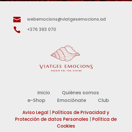

webemocions@viatgesemocions.ad

+376 393 070
Inicio
Quiénes somos
e-Shop
Emociónate
Club
Aviso Legal
|
Políticas de Privacidad y
Protección de datos Personales
|
Política de
Cookies