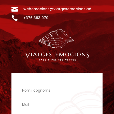

webemocions@viatgesemocions.ad

+376 393 070