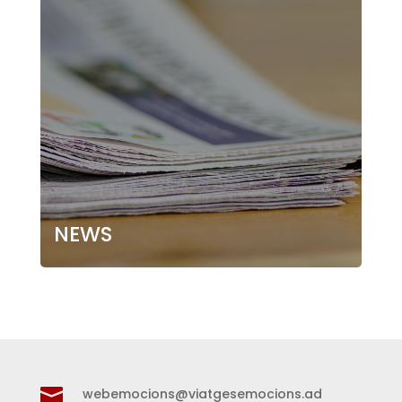
NEWS

webemocions@viatgesemocions.ad