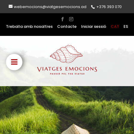
webemocions@viatgesemocions.ad
+376 393 070
Treballa amb nosaltres
Contacte
Iniciar sessió
CAT
ES