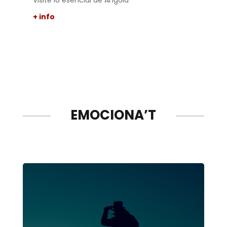
+ info
Un 
+ i
EMOCIONA’T