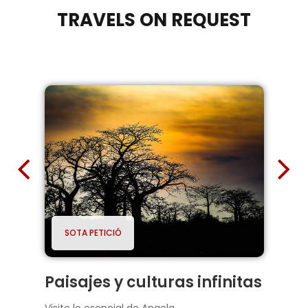
TRAVELS ON REQUEST
SOTA PETICIÓ
Paisajes y culturas infinitas
B
sa
Visite lo esencial de Angola