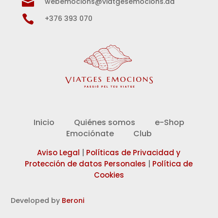

webemocions@viatgesemocions.ad

+376 393 070
Inicio
Quiénes somos
e-Shop
Emociónate
Club
Aviso Legal
|
Políticas de Privacidad y
Protección de datos Personales
|
Política de
Cookies
Developed by
Beroni