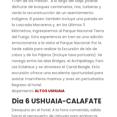
«Tren de los Presos». A lo largo del viaje, podrás
disfrutar de bosques centenarios, ríos, turberas y
verás la reconstrucción de un asentamiento
indígena. El paseo también incluye una parada en
la cascada Macarena y, en los últimos 3
kilómetros, ingresaremos al Parque Nacional Tierra
del Fuego. Esta experiencia en tren es una adición
emocionante a la visita al Parque Nacional. Por la
tarde salida para realizar la Excursión de Isla de
Lobos y de los Pájaros (Incluye tasa portuaria). Se
navega entre las Islas Bridges, el Archipiélago, Faro
Les Eclaireus y se atraviesa el Canal Beagle. Esta
excursión ofrece una excelente oportunidad para
avistar mamíferos marinos y aves sin perturbarlos.
Regreso al hotel.
Alojamiento
ALTOS USHUAIA
Día 6
USHUAIA-CALAFATE
Desayuno en el hotel. A la hora convenida, salida
hacia el aeropuerto de Ushuaia para embarcar