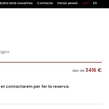
balla amb nosaltres
Contacte
Iniciar sessió
CAT
ES
Egipto
3416
€
des de
i et contactarem per fer la reserva.