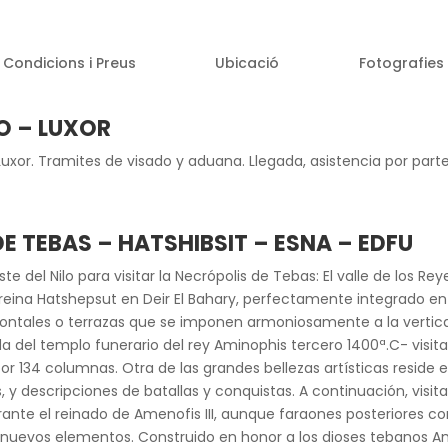
Condicions i Preus
Ubicació
Fotografies
RO – LUXOR
Luxor. Tramites de visado y aduana. Llegada, asistencia por part
DE TEBAS – HATSHIBSIT – ESNA – EDFU
ste del Nilo para visitar la Necrópolis de Tebas: El valle de los R
reina Hatshepsut en Deir El Bahary, perfectamente integrado en 
ntales o terrazas que se imponen armoniosamente a la vertical
el templo funerario del rey Aminophis tercero 1400ª.C- visit
r 134 columnas. Otra de las grandes bellezas artísticas reside en
y descripciones de batallas y conquistas. A continuación, visit
urante el reinado de Amenofis III, aunque faraones posteriores
uevos elementos. Construido en honor a los dioses tebanos Am