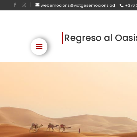
webemocions@viatgesemocions.ad
+376 
Regreso al Oasi