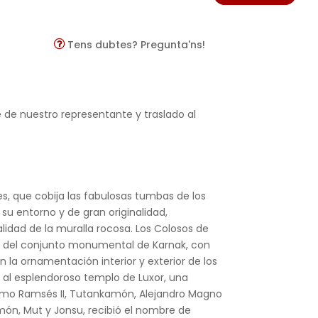
Tens dubtes? Pregunta'ns!
e de nuestro representante y traslado al
eyes, que cobija las fabulosas tumbas de los
su entorno y de gran originalidad,
idad de la muralla rocosa. Los Colosos de
a del conjunto monumental de Karnak, con
 la ornamentación interior y exterior de los
a al esplendoroso templo de Luxor, una
 como Ramsés II, Tutankamón, Alejandro Magno
ón, Mut y Jonsu, recibió el nombre de