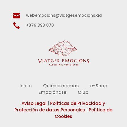

webemocions@viatgesemocions.ad

+376 393 070
Inicio
Quiénes somos
e-Shop
Emociónate
Club
Aviso Legal
|
Políticas de Privacidad y
Protección de datos Personales
|
Política de
Cookies