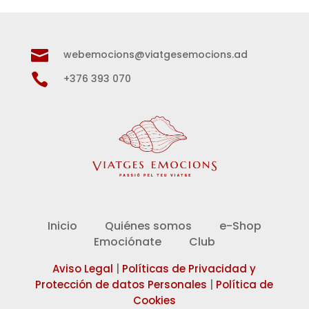

webemocions@viatgesemocions.ad

+376 393 070
Inicio
Quiénes somos
e-Shop
Emociónate
Club
Aviso Legal
|
Políticas de Privacidad y
Protección de datos Personales
|
Política de
Cookies