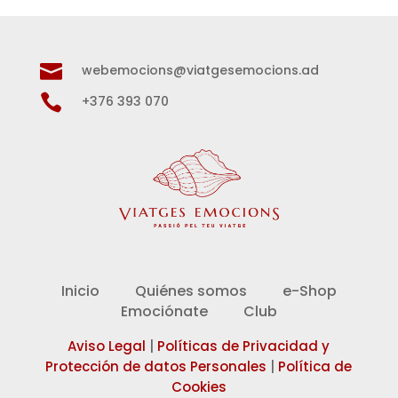

webemocions@viatgesemocions.ad

+376 393 070
Inicio
Quiénes somos
e-Shop
Emociónate
Club
Aviso Legal
|
Políticas de Privacidad y
Protección de datos Personales
|
Política de
Cookies