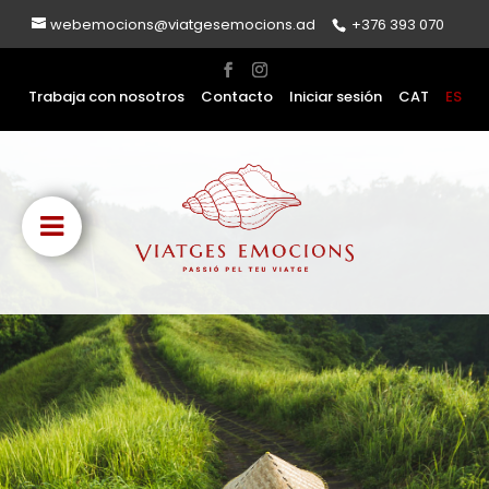
webemocions@viatgesemocions.ad
+376 393 070
Trabaja con nosotros
Contacto
Iniciar sesión
CAT
ES