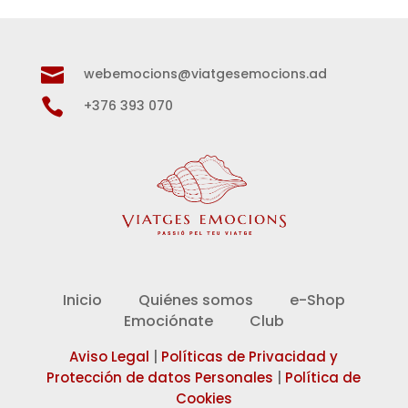

webemocions@viatgesemocions.ad

+376 393 070
Inicio
Quiénes somos
e-Shop
Emociónate
Club
Aviso Legal
|
Políticas de Privacidad y
Protección de datos Personales
|
Política de
Cookies