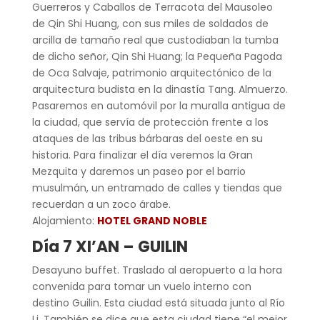
Guerreros y Caballos de Terracota del Mausoleo
de Qin Shi Huang, con sus miles de soldados de
arcilla de tamaño real que custodiaban la tumba
de dicho señor, Qin Shi Huang; la Pequeña Pagoda
de Oca Salvaje, patrimonio arquitectónico de la
arquitectura budista en la dinastía Tang. Almuerzo.
Pasaremos en automóvil por la muralla antigua de
la ciudad, que servía de protección frente a los
ataques de las tribus bárbaras del oeste en su
historia. Para finalizar el día veremos la Gran
Mezquita y daremos un paseo por el barrio
musulmán, un entramado de calles y tiendas que
recuerdan a un zoco árabe.
Alojamiento:
HOTEL GRAND NOBLE
Día 7 XI’AN – GUILIN
Desayuno buffet. Traslado al aeropuerto a la hora
convenida para tomar un vuelo interno con
destino Guilin. Esta ciudad está situada junto al Río
Li. También se dice que esta ciudad tiene “el mejor