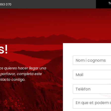
T
393 070
s!
os quieres hacer llegar una
, porfavor, completa este
ntacto contigo.
d