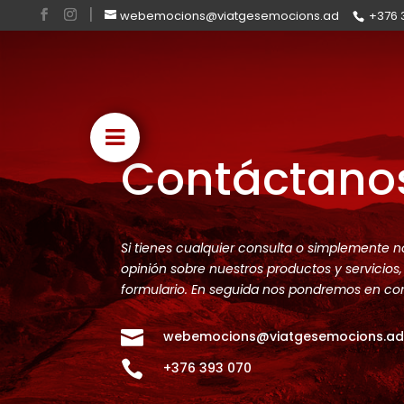
webemocions@viatgesemocions.ad
+376 
Contáctano
Si tienes cualquier consulta o simplemente n
opinión sobre nuestros productos y servicios
formulario. En seguida nos pondremos en co

webemocions@viatgesemocions.a

+376 393 070