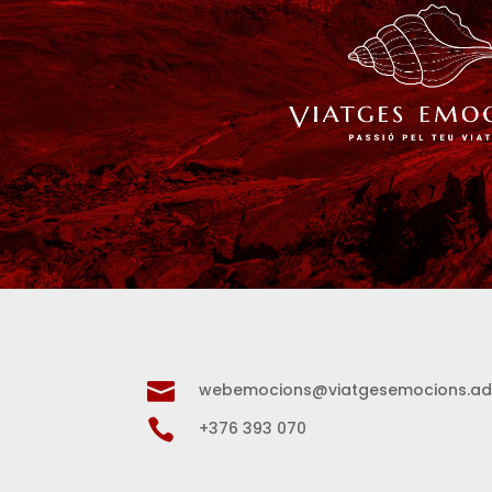

webemocions@viatgesemocions.a

+376 393 070