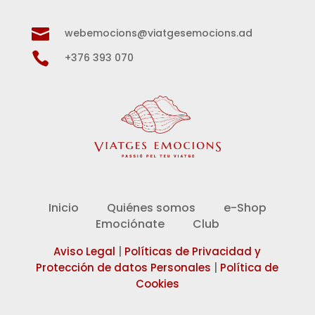

webemocions@viatgesemocions.ad

+376 393 070
Inicio
Quiénes somos
e-Shop
Emociónate
Club
Aviso Legal
|
Políticas de Privacidad y
Protección de datos Personales
|
Política de
Cookies