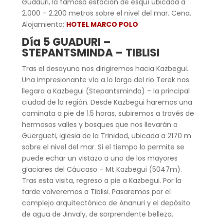
Gudauri, la famosa estación de esquí ubicada a
2.000 – 2.200 metros sobre el nivel del mar. Cena.
Alojamiento:
HOTEL MARCO POLO
Día 5 GUADURI –
STEPANTSMINDA – TIBLISI
Tras el desayuno nos dirigiremos hacia Kazbegui.
Una impresionante vía a lo largo del rio Terek nos
llegara a Kazbegui (Stepantsminda) – la principal
ciudad de la región. Desde Kazbegui haremos una
caminata a pie de 1.5 horas, subiremos a través de
hermosos valles y bosques que nos llevarán a
Guergueti, iglesia de la Trinidad, ubicada a 2170 m
sobre el nivel del mar. Si el tiempo lo permite se
puede echar un vistazo a uno de los mayores
glaciares del Cáucaso – Mt Kazbegui (5047m).
Tras esta visita, regreso a pie a Kazbegui. Por la
tarde volveremos a Tiblisi. Pasaremos por el
complejo arquitectónico de Ananuri y el depósito
de agua de Jinvaly, de sorprendente belleza.