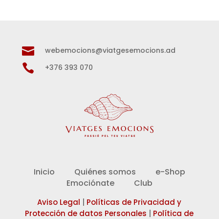

webemocions@viatgesemocions.ad

+376 393 070
Inicio
Quiénes somos
e-Shop
Emociónate
Club
Aviso Legal
|
Políticas de Privacidad y
Protección de datos Personales
|
Política de