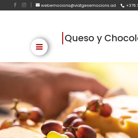
webemocions@viatgesemocions.ad
+376 
Queso y Chocol