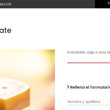
T
393 070
ate
Inolvidable viaje a esta id
Rellena el formular