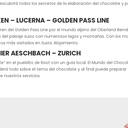
descubrirá todos los secretos de la elaboración del chocolate y 
EN – LUCERNA – GOLDEN PASS LINE
el tren del Golden Pass Line por el mundo alpino del Oberland Bern
es del paisaje suizo con numerosos lagos y montañas. Con los mon
cos más visitados en Suiza. Alojamiento.
IER AESCHBACH – ZURICH
te” en el pueblito de Root con un guía local. El Mundo del Choc
enderá todo sobre el tema del chocolate y al final puede preparar
e nuestros servicios.
d