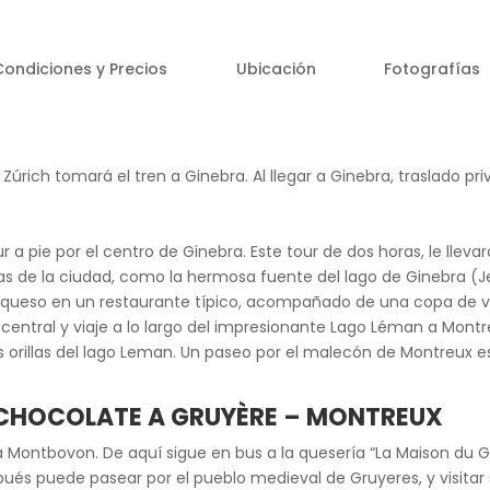
Condiciones y Precios
Ubicación
Fotografías
Zúrich tomará el tren a Ginebra. Al llegar a Ginebra, traslado pri
a pie por el centro de Ginebra. Este tour de dos horas, le llevará
cas de la ciudad, como la hermosa fuente del lago de Ginebra (Jet
 queso en un restaurante típico, acompañado de una copa de vin
ón central y viaje a lo largo del impresionante Lago Léman a Mo
as orillas del lago Leman. Un paseo por el malecón de Montreux e
E CHOCOLATE A GRUYÈRE – MONTREUX
ontbovon. De aquí sigue en bus a la quesería “La Maison du G
és puede pasear por el pueblo medieval de Gruyeres, y visitar 