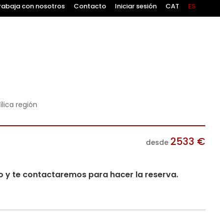
rabaja con nosotros
Contacto
Iniciar sesión
CAT
ES
ílica región
2533
€
desde
io y te contactaremos para hacer la reserva.