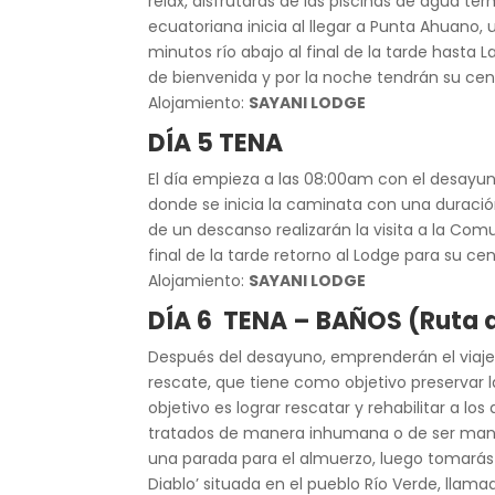
relax, disfrutarás de las piscinas de agua te
ecuatoriana inicia al llegar a Punta Ahuano, 
minutos río abajo al final de la tarde hasta 
de bienvenida y por la noche tendrán su cen
Alojamiento:
SAYANI LODGE
DÍA 5
TENA
El día empieza a las 08:00am con el desayun
donde se inicia la caminata con una duració
de un descanso realizarán la visita a la Com
final de la tarde retorno al Lodge para su cen
Alojamiento:
SAYANI LODGE
DÍA 6
TENA – BAÑOS (Ruta 
Después del desayuno, emprenderán el viaje
rescate, que tiene como objetivo preservar l
objetivo es lograr rescatar y rehabilitar a lo
tratados de manera inhumana o de ser mante
una parada para el almuerzo, luego tomarás ru
Diablo’ situada en el pueblo Río Verde, llam