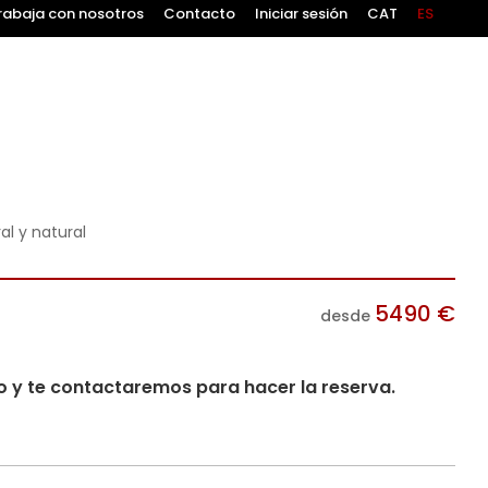
rabaja con nosotros
Contacto
Iniciar sesión
CAT
ES
al y natural
5490
€
desde
io y te contactaremos para hacer la reserva.