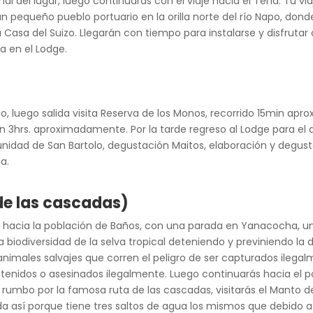
rmal del lugar, luego continuarás con el viaje hacia el Tena. Tu v
un pequeño pueblo portuario en la orilla norte del río Napo, don
La Casa del Suizo. Llegarán con tiempo para instalarse y disfruta
a en el Lodge.
o, luego salida visita Reserva de los Monos, recorrido 15min ap
n 3hrs. aproximadamente. Por la tarde regreso al Lodge para el
unidad de San Bartolo, degustación Maitos, elaboración y degust
a.
de las cascadas)
 hacia la población de Baños, con una parada en Yanacocha, u
a biodiversidad de la selva tropical deteniendo y previniendo la
s animales salvajes que corren el peligro de ser capturados ilega
nidos o asesinados ilegalmente. Luego continuarás hacia el pob
mbo por la famosa ruta de las cascadas, visitarás el Manto de la 
ada así porque tiene tres saltos de agua los mismos que debido 