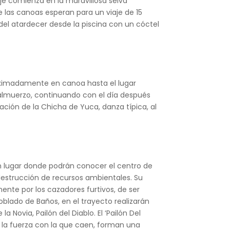
iaje comienza en la maravillosa selva
de las canoas esperan para un viaje de 15
r del atardecer desde la piscina con un cóctel
roximadamente en canoa hasta el lugar
 almuerzo, continuando con el día después
ación de la Chicha de Yuca, danza típica, al
n lugar donde podrán conocer el centro de
 destrucción de recursos ambientales. Su
lmente por los cazadores furtivos, de ser
lado de Baños, en el trayecto realizarán
Novia, Pailón del Diablo. El ‘Pailón Del
a la fuerza con la que caen, forman una