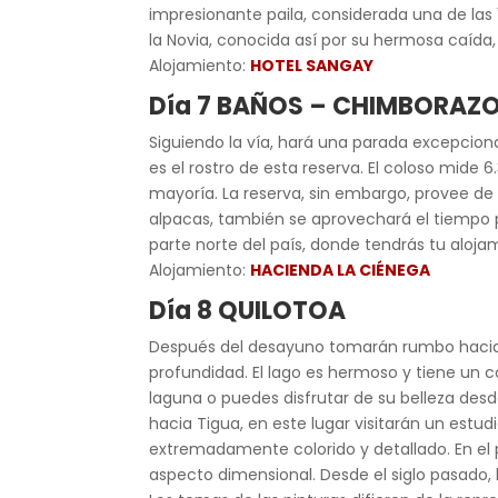
impresionante paila, considerada una de la
la Novia, conocida así por su hermosa caída
Alojamiento:
HOTEL SANGAY
Día 7
BAÑOS – CHIMBORAZO
Siguiendo la vía, hará una parada excepcion
es el rostro de esta reserva. El coloso mide
mayoría. La reserva, sin embargo, provee de
alpacas, también se aprovechará el tiempo p
parte norte del país, donde tendrás tu aloja
Alojamiento:
HACIENDA LA CIÉNEGA
Día 8
QUILOTOA
Después del desayuno tomarán rumbo hacia l
profundidad. El lago es hermoso y tiene un co
laguna o puedes disfrutar de su belleza desde
hacia Tigua, en este lugar visitarán un estu
extremadamente colorido y detallado. En el p
aspecto dimensional. Desde el siglo pasado, 