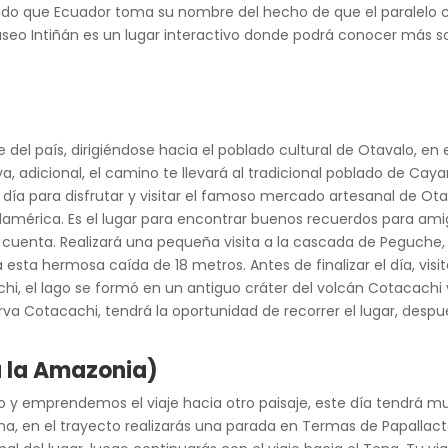
ado que Ecuador toma su nombre del hecho de que el paralelo cer
Museo Intiñán es un lugar interactivo donde podrá conocer más s
el país, dirigiéndose hacia el poblado cultural de Otavalo, en
a, adicional, el camino te llevará al tradicional poblado de Cay
 día para disfrutar y visitar el famoso mercado artesanal de Ot
érica. Es el lugar para encontrar buenos recuerdos para amigos
su cuenta. Realizará una pequeña visita a la cascada de Peguc
 a esta hermosa caída de 18 metros. Antes de finalizar el día, vis
i, el lago se formó en un antiguo cráter del volcán Cotacachi 
erva Cotacachi, tendrá la oportunidad de recorrer el lugar, desp
a la Amazonia
)
o y emprendemos el viaje hacia otro paisaje, este día tendrá 
a, en el trayecto realizarás una parada en Termas de Papallac