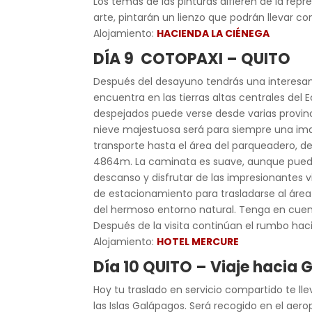
Los temas de las pinturas difieren de la repr
arte, pintarán un lienzo que podrán llevar co
Alojamiento:
HACIENDA LA CIÉNEGA
DÍA 9
COTOPAXI – QUITO
Después del desayuno tendrás una interesan
encuentra en las tierras altas centrales del
despejados puede verse desde varias provinci
nieve majestuosa será para siempre una ima
transporte hasta el área del parqueadero, de
4864m. La caminata es suave, aunque puede l
descanso y disfrutar de las impresionantes vi
de estacionamiento para trasladarse al área
del hermoso entorno natural. Tenga en cuenta
Después de la visita continúan el rumbo hac
Alojamiento:
HOTEL MERCURE
Día 10 QUITO – Viaje hacia
Hoy tu traslado en servicio compartido te lle
las Islas Galápagos. Será recogido en el aero