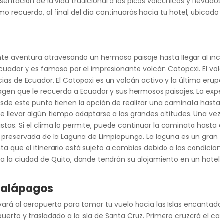
esentación de la vida tradicional a los picos volcánicos y nevados
mo recuerdo, al final del día continuarás hacia tu hotel, ubicado 
te aventura atravesando un hermoso paisaje hasta llegar al inc
 Ecuador y es famoso por el impresionante volcán Cotopaxi. El vo
as de Ecuador. El Cotopaxi es un volcán activo y la última erupci
gen que le recuerda a Ecuador y sus hermosos paisajes. La exp
sde este punto tienen la opción de realizar una caminata hasta 
levar algún tiempo adaptarse a las grandes altitudes. Una vez
stas. Si el clima lo permite, puede continuar la caminata hasta e
 preservada de la Laguna de Limpiopungo. La laguna es un gran
 que el itinerario está sujeto a cambios debido a las condicion
ia la ciudad de Quito, donde tendrán su alojamiento en un hotel
 Galápagos
vará al aeropuerto para tomar tu vuelo hacia las Islas encantada
puerto y trasladado a la isla de Santa Cruz. Primero cruzará el c