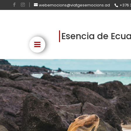
webemocions@viatgesemocions.ad
+376 
Esencia de Ecu