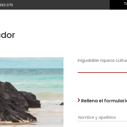
T
393 070
ador
Inigualable riqueza cultur
Rellena el formular