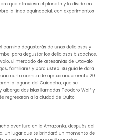
o que atraviesa el planeta y lo divide en
obre la línea equinoccial, con experimentos
 el camino degustarás de unas deliciosas y
ambe, para degustar los deliciosos bizcochos.
avalo. El mercado de artesanías de Otavalo
, familiares y para usted. Su guía le dará
he, una corta camita de aproximadamente 20
itarán la laguna del Cuicocha, que se
y alberga dos islas llamadas Teodoro Wolf y
ués regresarán a la ciudad de Quito.
mucha aventura en la Amazonía, después del
ta, un lugar que te brindará un momento de