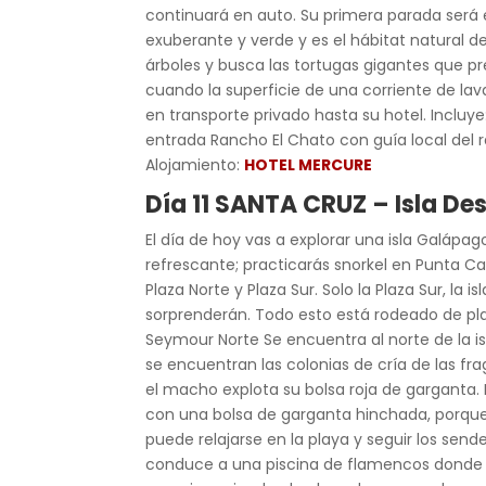
continuará en auto. Su primera parada será 
exuberante y verde y es el hábitat natural d
árboles y busca las tortugas gigantes que p
cuando la superficie de una corriente de lava
en transporte privado hasta su hotel. Incluy
entrada Rancho El Chato con guía local del 
Alojamiento:
HOTEL MERCURE
Día 11 SANTA CRUZ – Isla D
El día de hoy vas a explorar una isla Galápag
refrescante; practicarás snorkel en Punta Car
Plaza Norte y Plaza Sur. Solo la Plaza Sur, la 
sorprenderán. Todo esto está rodeado de pla
Seymour Norte Se encuentra al norte de la isla
se encuentran las colonias de cría de las fra
el macho explota su bolsa roja de garganta.
con una bolsa de garganta hinchada, porque 
puede relajarse en la playa y seguir los se
conduce a una piscina de flamencos donde po