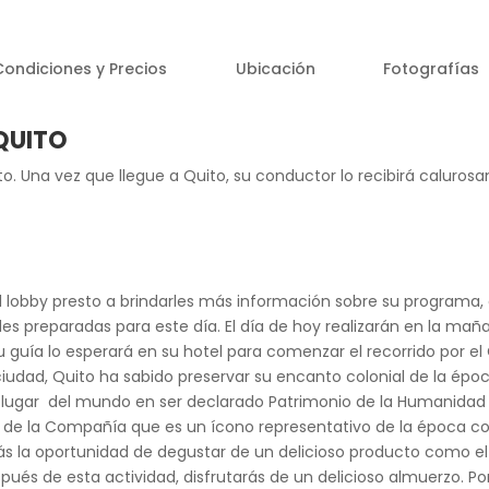
Condiciones y Precios
Ubicación
Fotografías
QUITO
to. Una vez que llegue a Quito, su conductor lo recibirá calurosa
 lobby presto a brindarles más información sobre su programa,
des preparadas para este día. El día de hoy realizarán en la mañ
u guía lo esperará en su hotel para comenzar el recorrido por el
a ciudad, Quito ha sabido preservar su encanto colonial de la épo
er lugar del mundo en ser declarado Patrimonio de la Humanidad
ia de la Compañía que es un ícono representativo de la época co
ás la oportunidad de degustar de un delicioso producto como e
pués de esta actividad, disfrutarás de un delicioso almuerzo. P