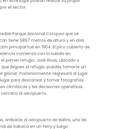
, en este lugar podrán realizar su propio
por el sector.
reíble Parque Nacional Cotopaxi que se
lcán tiene 5897 metros de altura y en días
ón principal fue en 1904. El pico cubierto de
eriencia comienza con la subida en
el primer refugio, José Rivas, ubicado a
 que llegues al refugio, puedes tomarte un
l glaciar. Posteriormente, regresará al lugar
 lugar para descansar y tomar fotografías
es climáticas y las decisiones operativas,
 cercano al aeropuerto.
s, arribarás al aeropuerto de Baltra, una de
anal de Itabaca en un ferry y luego