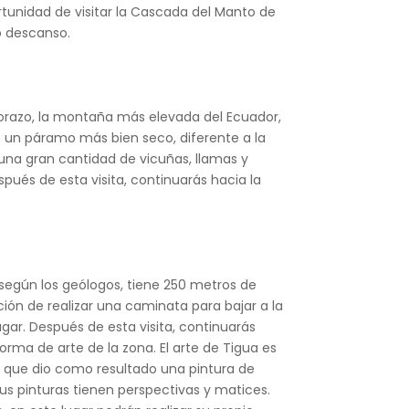
tunidad de visitar la Cascada del Manto de
o descanso.
borazo, la montaña más elevada del Ecuador,
on un páramo más bien seco, diferente a la
 una gran cantidad de vicuñas, llamas y
ués de esta visita, continuarás hacia la
según los geólogos, tiene 250 metros de
ción de realizar una caminata para bajar a la
ugar. Después de esta visita, continuarás
rma de arte de la zona. El arte de Tigua es
lo que dio como resultado una pintura de
sus pinturas tienen perspectivas y matices.