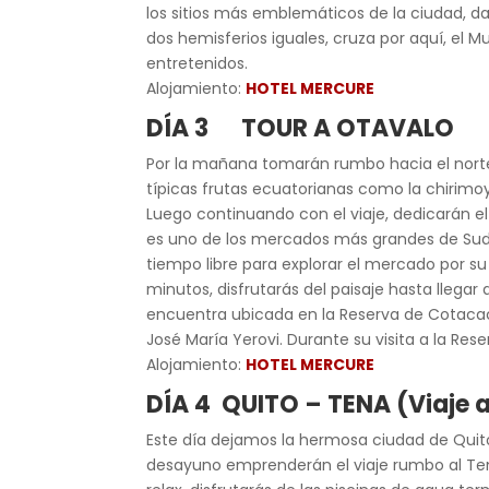
los sitios más emblemáticos de la ciudad, d
dos hemisferios iguales, cruza por aquí, el 
entretenidos.
Alojamiento:
HOTEL MERCURE
DÍA 3
TOUR A OTAVALO
Por la mañana tomarán rumbo hacia el norte d
típicas frutas ecuatorianas como la chirimoy
Luego continuando con el viaje, dedicarán el
es uno de los mercados más grandes de Sudam
tiempo libre para explorar el mercado por 
minutos, disfrutarás del paisaje hasta llegar
encuentra ubicada en la Reserva de Cotacach
José María Yerovi. Durante su visita a la Res
Alojamiento:
HOTEL MERCURE
DÍA 4
QUITO – TENA
(
Viaje 
Este día dejamos la hermosa ciudad de Quit
desayuno emprenderán el viaje rumbo al Ten