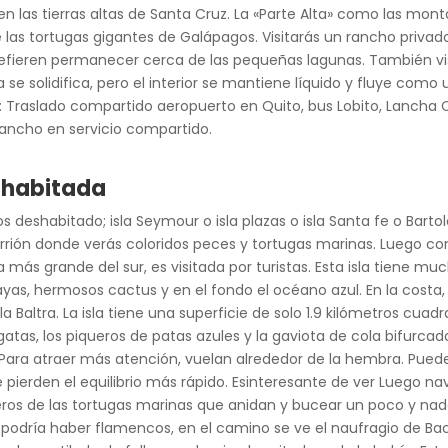
en las tierras altas de Santa Cruz. La «Parte Alta» como las mo
e las tortugas gigantes de Galápagos. Visitarás un rancho priva
refieren permanecer cerca de las pequeñas lagunas. También vis
 se solidifica, pero el interior se mantiene líquido y fluye como
e: Traslado compartido aeropuerto en Quito, bus Lobito, Lancha Ca
rancho en servicio compartido.
eshabitada
os deshabitado; isla Seymour o isla plazas o isla Santa fe o Bar
rión donde verás coloridos peces y tortugas marinas. Luego conti
isla más grande del sur, es visitada por turistas. Esta isla tiene mu
yas, hermosos cactus y en el fondo el océano azul. En la costa
 Baltra. La isla tiene una superficie de solo 1.9 kilómetros cuad
gatas, los piqueros de patas azules y la gaviota de cola bifurca
 Para atraer más atención, vuelan alrededor de la hembra. Pued
pierden el equilibrio más rápido. Esinteresante de ver Luego na
nderos de las tortugas marinas que anidan y bucear un poco y na
dría haber flamencos, en el camino se ve el naufragio de Bacha