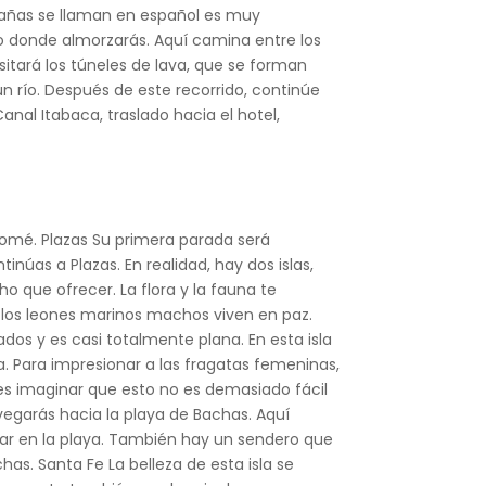
ntañas se llaman en español es muy
do donde almorzarás. Aquí camina entre los
itará los túneles de lava, que se forman
 un río. Después de este recorrido, continúe
nal Itabaca, traslado hacia el hotel,
tolomé. Plazas Su primera parada será
núas a Plazas. En realidad, hay dos islas,
cho que ofrecer. La flora y la fauna te
, los leones marinos machos viven en paz.
rados y es casi totalmente plana. En esta isla
da. Para impresionar a las fragatas femeninas,
es imaginar que esto no es demasiado fácil
vegarás hacia la playa de Bachas. Aquí
dar en la playa. También hay un sendero que
s. Santa Fe La belleza de esta isla se