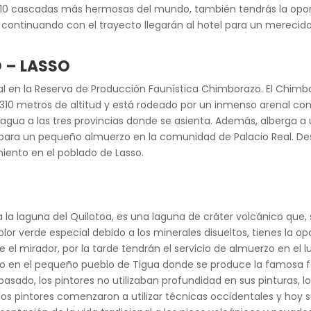
s 10 cascadas más hermosas del mundo, también tendrás la opor
, continuando con el trayecto llegarán al hotel para un merecid
 – LASSO
al en la Reserva de Producción Faunística Chimborazo. El Chim
 6.310 metros de altitud y está rodeado por un inmenso arenal c
 agua a las tres provincias donde se asienta. Además, alberga a
ara un pequeño almuerzo en la comunidad de Palacio Real. Desp
miento en el poblado de Lasso.
a laguna del Quilotoa, es una laguna de cráter volcánico que, 
lor verde especial debido a los minerales disueltos, tienes la op
 el mirador, por la tarde tendrán el servicio de almuerzo en el l
dio en el pequeño pueblo de Tigua donde se produce la famosa fo
asado, los pintores no utilizaban profundidad en sus pinturas, 
los pintores comenzaron a utilizar técnicas occidentales y hoy 