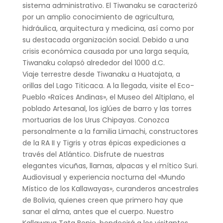
sistema administrativo. El Tiwanaku se caracterizó
por un amplio conocimiento de agricultura,
hidráulica, arquitectura y medicina, así como por
su destacada organización social. Debido a una
crisis económica causada por una larga sequía,
Tiwanaku colapsó alrededor del 1000 d.C.
Viaje terrestre desde Tiwanaku a Huatajata, a
orillas del Lago Titicaca. A la llegada, visite el Eco-
Pueblo «Raíces Andinas», el Museo del Altiplano, el
poblado Artesanal, los iglúes de barro y las torres
mortuarias de los Urus Chipayas. Conozca
personalmente a la familia Limachi, constructores
de la RA II y Tigris y otras épicas expediciones a
través del Atlántico. Disfrute de nuestras
elegantes vicuñas, llamas, alpacas y el mítico Suri.
Audiovisual y experiencia nocturna del «Mundo
Místico de los Kallawayas», curanderos ancestrales
de Bolivia, quienes creen que primero hay que
sanar el alma, antes que el cuerpo. Nuestro
Kallawaya Tata Benjo, bendecirá a los visitantes,