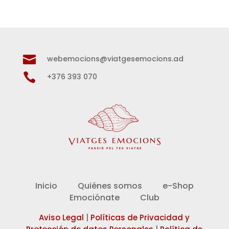

webemocions@viatgesemocions.ad

+376 393 070
Inicio
Quiénes somos
e-Shop
Emociónate
Club
Aviso Legal
|
Políticas de Privacidad y