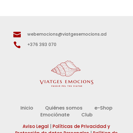

webemocions@viatgesemocions.ad

+376 393 070
Inicio
Quiénes somos
e-Shop
Emociónate
Club
Aviso Legal
|
Políticas de Privacidad y