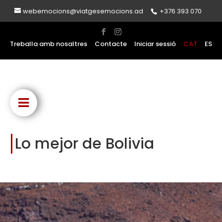
webemocions@viatgesemocions.ad
+376 393 070
Treballa amb nosaltres
Contacte
Iniciar sessió
CAT
ES
Lo mejor de Bolivia