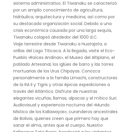
sistema administrativo. El Tiwanaku se caracterizó
por un amplio conocimiento de agricultura,
hidráulica, arquitectura y medicina, así como por
su destacada organización social. Debido a una
crisis económica causada por una larga sequía,
Tiwanaku colapsó alrededor del 1000 d.C.
Viaje terrestre desde Tiwanaku a Huatajata, a
orillas del Lago Titicaca. A la llegada, visite el Eco-
Pueblo «Raíces Andinas», el Museo del Altiplano, el
poblado Artesanal, los iglúes de barro y las torres
mortuarias de los Urus Chipayas. Conozca
personalmente a la familia Limachi, constructores
de la RA II y Tigris y otras épicas expediciones a
través del Atlántico. Disfrute de nuestras
elegantes vicuñas, llamas, alpacas y el mítico Suri.
Audiovisual y experiencia nocturna del «Mundo
Místico de los Kallawayas», curanderos ancestrales
de Bolivia, quienes creen que primero hay que
sanar el alma, antes que el cuerpo. Nuestro
Kallawaya Tata Benjo, bendecirá a los visitantes,