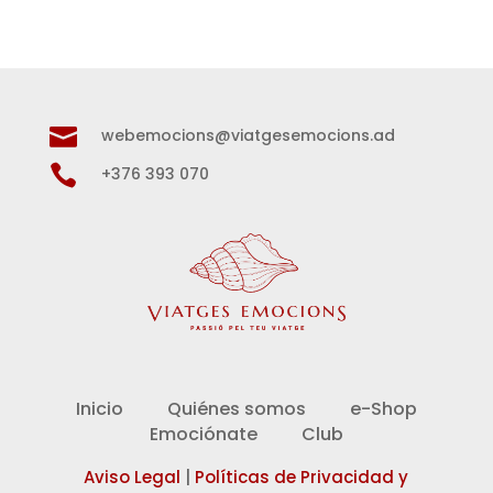

webemocions@viatgesemocions.ad

+376 393 070
Inicio
Quiénes somos
e-Shop
Emociónate
Club
Aviso Legal
|
Políticas de Privacidad y