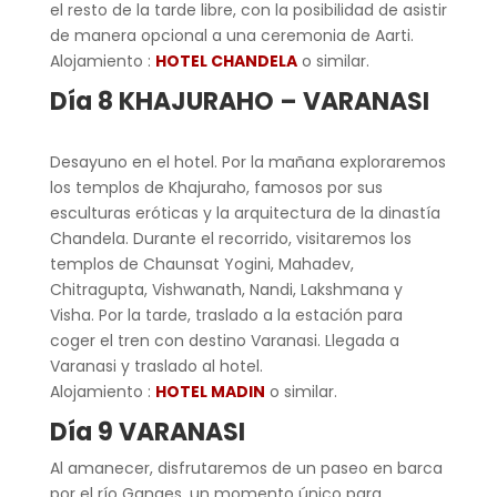
el resto de la tarde libre, con la posibilidad de asistir
de manera opcional a una ceremonia de Aarti.
Alojamiento :
HOTEL CHANDELA
o similar.
Día 8
KHAJURAHO
–
VARANASI
Desayuno en el hotel. Por la mañana exploraremos
los templos de Khajuraho, famosos por sus
esculturas eróticas y la arquitectura de la dinastía
Chandela. Durante el recorrido, visitaremos los
templos de Chaunsat Yogini, Mahadev,
Chitragupta, Vishwanath, Nandi, Lakshmana y
Visha. Por la tarde, traslado a la estación para
coger el tren con destino Varanasi. Llegada a
Varanasi y traslado al hotel.
Alojamiento :
HOTEL MADIN
o similar.
Día 9 VARANASI
Al amanecer, disfrutaremos de un paseo en barca
por el río Ganges, un momento único para