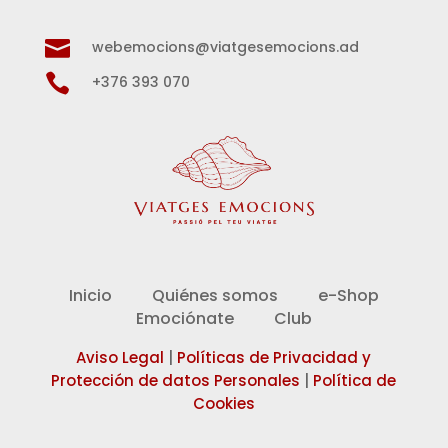

webemocions@viatgesemocions.ad

+376 393 070
Inicio
Quiénes somos
e-Shop
Emociónate
Club
Aviso Legal
|
Políticas de Privacidad y
Protección de datos Personales
|
Política de
Cookies