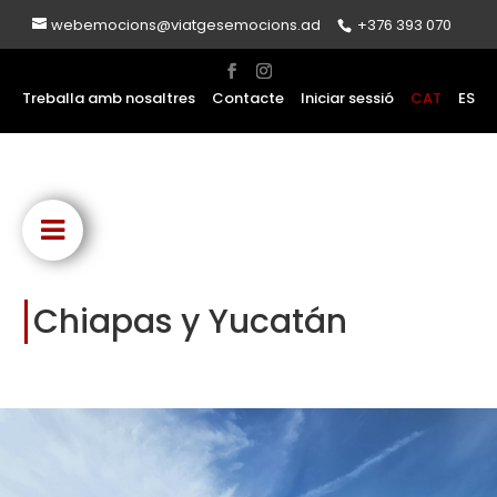
webemocions@viatgesemocions.ad
+376 393 070
Treballa amb nosaltres
Contacte
Iniciar sessió
CAT
ES
Chiapas y Yucatán