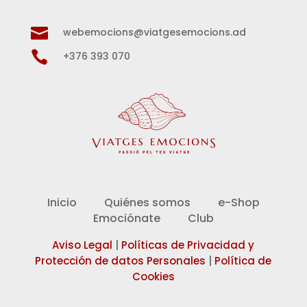

webemocions@viatgesemocions.ad

+376 393 070
Inicio
Quiénes somos
e-Shop
Emociónate
Club
Aviso Legal
|
Políticas de Privacidad y
Protección de datos Personales
|
Política de
Cookies