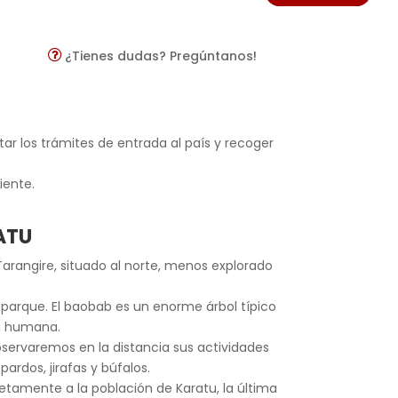
¿Tienes dudas? Pregúntanos!
ar los trámites de entrada al país y recoger
iente.
ATU
Tarangire, situado al norte, menos explorado
parque. El baobab es un enorme árbol típico
ia humana.
servaremos en la distancia sus actividades
rdos, jirafas y búfalos.
etamente a la población de Karatu, la última