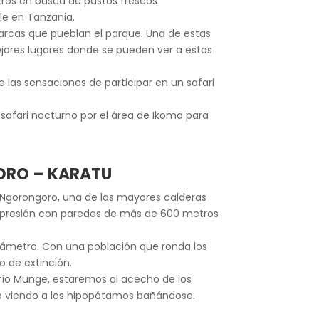
tros en busca de pastos frescos
ble en Tanzania.
harcas que pueblan el parque. Una de estas
ejores lugares donde se pueden ver a estos
 las sensaciones de participar en un safari
safari nocturno por el área de Ikoma para
GORO – KARATU
 Ngorongoro, una de las mayores calderas
depresión con paredes de más de 600 metros
diámetro. Con una población que ronda los
o de extinción.
 río Munge, estaremos al acecho de los
no viendo a los hipopótamos bañándose.