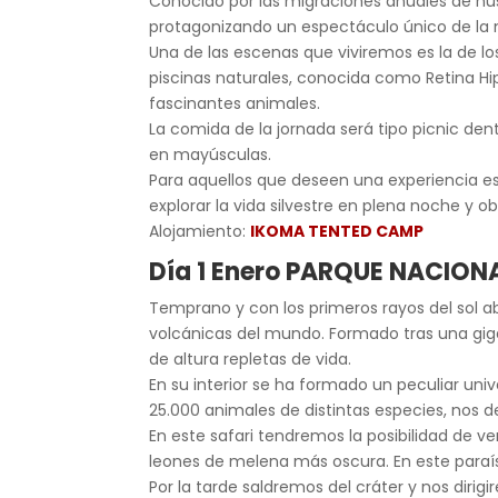
Conocido por las migraciones anuales de ñus
protagonizando un espectáculo único de la na
Una de las escenas que viviremos es la de l
piscinas naturales, conocida como Retina Hi
fascinantes animales.
La comida de la jornada será tipo picnic den
en mayúsculas.
Para aquellos que deseen una experiencia es
explorar la vida silvestre en plena noche y o
Alojamiento:
IKOMA TENTED CAMP
Día 1 Enero PARQUE NACIO
Temprano y con los primeros rayos del sol 
volcánicas del mundo. Formado tras una gig
de altura repletas de vida.
En su interior se ha formado un peculiar un
25.000 animales de distintas especies, nos de
En este safari tendremos la posibilidad de 
leones de melena más oscura. En este paraí
Por la tarde saldremos del cráter y nos dirigi