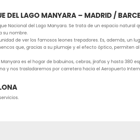
QUE DEL LAGO MANYARA – MADRID / BARC
ue Nacional del Lago Manyara. Se trata de un espacio natural 
va su nombre.
unidad de ver los famosos leones trepadores. Es, además, un lug
encos que, gracias a su plumaje y el efecto óptico, permiten a
o Manyara es el hogar de babuinos, cebras, jirafas y hasta 380 es
na y nos trasladaremos por carretera hacia el Aeropuerto Intern
ELONA
servicios.