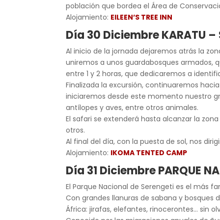
población que bordea el Área de Conservaci
Alojamiento:
EILEEN’S TREE INN
Día 30 Diciembre KARATU –
Al inicio de la jornada dejaremos atrás la 
uniremos a unos guardabosques armados, quie
entre 1 y 2 horas, que dedicaremos a identifi
Finalizada la excursión, continuaremos hacia 
iniciaremos desde este momento nuestro gran 
antílopes y aves, entre otros animales.
El safari se extenderá hasta alcanzar la zo
otros.
Al final del día, con la puesta de sol, nos di
Alojamiento:
IKOMA TENTED CAMP
Día 31 Diciembre PARQUE N
El Parque Nacional de Serengeti es el más fa
Con grandes llanuras de sabana y bosques do
África: jirafas, elefantes, rinocerontes… sin o