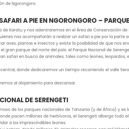
ón de Ngorongoro.
 SAFARI A PIE EN NGORONGORO – PARQU
zona de Karatu y nos adentraremos en el Área de Conservación 
nes nos acompañarán a realizar un safari a pie por la parte su
car aves, plantas e insectos y existe la posibilidad de que nos 
el gran parque del norte del país: el Parque Nacional de Serenge
safari en busca de animales, tales como leones, leopardos, elef
na central, donde dedicaremos un tiempo recorriendo el valle Se
rigiremos al alojamiento para descansar.
ACIONAL DE SERENGETI
moso de los parques nacionales de Tanzania (y de África) y es l
nde pacen millones de herbívoros, el Serengeti alberga todo el
lvidar a los imprescindibles leones.