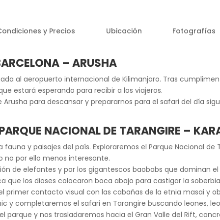
Condiciones y Precios
Ubicación
Fotografías
/ BARCELONA – ARUSHA
ada al aeropuerto internacional de Kilimanjaro. Tras cumpliment
ue estará esperando para recibir a los viajeros.
rusha para descansar y prepararnos para el safari del día sigu
– PARQUE NACIONAL DE TARANGIRE – KAR
 fauna y paisajes del país. Exploraremos el Parque Nacional de 
o no por ello menos interesante.
ión de elefantes y por los gigantescos baobabs que dominan el 
ica que los dioses colocaron boca abajo para castigar la soberb
 primer contacto visual con las cabañas de la etnia masai y ob
c y completaremos el safari en Tarangire buscando leones, leopa
 parque y nos trasladaremos hacia el Gran Valle del Rift, concr