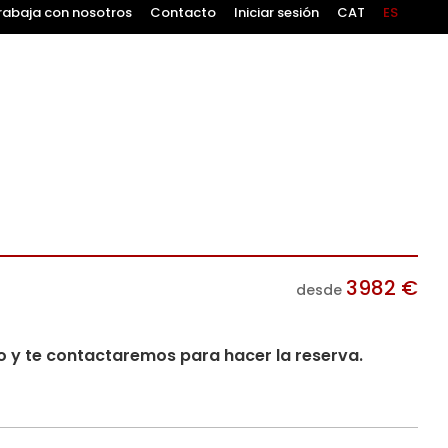
rabaja con nosotros
Contacto
Iniciar sesión
CAT
ES
3982
€
desde
io y te contactaremos para hacer la reserva.