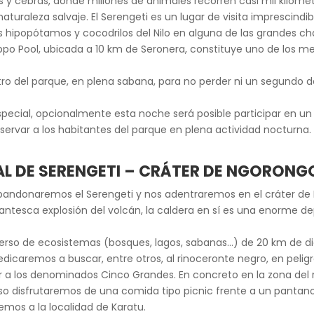
 y cebras, donde millones de animales recorren casi mil kilóme
turaleza salvaje. El Serengeti es un lugar de visita imprescindi
os hipopótamos y cocodrilos del Nilo en alguna de las grandes c
ppo Pool, ubicada a 10 km de Seronera, constituye uno de los m
tro del parque, en plena sabana, para no perder ni un segundo de
pecial, opcionalmente esta noche será posible participar en un 
bservar a los habitantes del parque en plena actividad nocturna.
NAL DE SERENGETI – CRÁTER DE NGORON
abandonaremos el Serengeti y nos adentraremos en el cráter de
antesca explosión del volcán, la caldera en sí es una enorme 
iverso de ecosistemas (bosques, lagos, sabanas…) de 20 km de 
dicaremos a buscar, entre otros, al rinoceronte negro, en peligr
ver a los denominados Cinco Grandes. En concreto en la zona del
so disfrutaremos de una comida tipo picnic frente a un panta
remos a la localidad de Karatu.