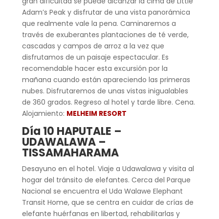
gran dificultad se puede alcanzar la cima de Little
Adam’s Peak y disfrutar de una vista panorámica
que realmente vale la pena. Caminaremos a
través de exuberantes plantaciones de té verde,
cascadas y campos de arroz a la vez que
disfrutamos de un paisaje espectacular. Es
recomendable hacer esta excursión por la
mañana cuando están apareciendo las primeras
nubes. Disfrutaremos de unas vistas inigualables
de 360 grados. Regreso al hotel y tarde libre. Cena.
Alojamiento:
MELHEIM RESORT
Día 10 HAPUTALE –
UDAWALAWA –
TISSAMAHARAMA
Desayuno en el hotel. Viaje a Udawalawa y visita al
hogar del tránsito de elefantes. Cerca del Parque
Nacional se encuentra el Uda Walawe Elephant
Transit Home, que se centra en cuidar de crías de
elefante huérfanas en libertad, rehabilitarlas y