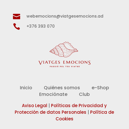

webemocions@viatgesemocions.ad

+376 393 070
Inicio
Quiénes somos
e-Shop
Emociónate
Club
Aviso Legal
|
Políticas de Privacidad y
Protección de datos Personales
|
Política de
Cookies