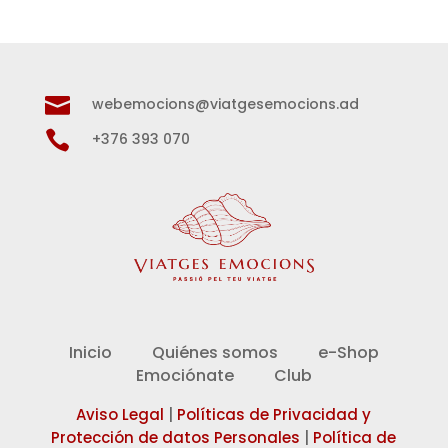

webemocions@viatgesemocions.ad

+376 393 070
Inicio
Quiénes somos
e-Shop
Emociónate
Club
Aviso Legal
|
Políticas de Privacidad y
Protección de datos Personales
|
Política de