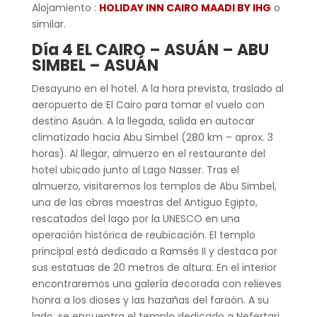
Alojamiento :
HOLIDAY INN CAIRO MAADI BY IHG
o
similar.
Día 4 EL CAIRO – ASUÁN – ABU
SIMBEL – ASUÁN
Desayuno en el hotel. A la hora prevista, traslado al
aeropuerto de El Cairo para tomar el vuelo con
destino Asuán. A la llegada, salida en autocar
climatizado hacia Abu Simbel (280 km – aprox. 3
horas). Al llegar, almuerzo en el restaurante del
hotel ubicado junto al Lago Nasser. Tras el
almuerzo, visitaremos los templos de Abu Simbel,
una de las obras maestras del Antiguo Egipto,
rescatados del lago por la UNESCO en una
operación histórica de reubicación. El templo
principal está dedicado a Ramsés II y destaca por
sus estatuas de 20 metros de altura. En el interior
encontraremos una galería decorada con relieves
honra a los dioses y las hazañas del faraón. A su
lado, se encuentra el templo dedicado a Nefertari,