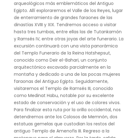
arqueológicos más emblemáticos del Antiguo
Egipto. Allí exploraremos el Valle de los Reyes, lugar
de enterramiento de grandes faraones de las
dinastías XVIII y XIX. Tendremos acceso a visitar
hasta tres tumbas, entre ellas las de Tutankamón
y Ramsés IV, entre otras joyas del arte funerario. La
excursión continuará con una vista panorámica
del Templo Funerario de la Reina Hatshepsut,
conocido como Deir el-Bahari, un conjunto
arquitectónico excavado parcialmente en la
montaña y dedicado a una de las pocas mujeres
faraonas del Antiguo Egipto. Seguidamente,
visitaremos el Templo de Ramsés III, conocido
como Medinat Habu, notable por su excelente
estado de conservación y el uso de colores vivos.
Para finalizar esta ruta por la orilla occidental, nos
detendremos ante los Colosos de Memnón, dos
estatuas gemelas que custodian los restos del
antiguo Templo de Amenofis III. Regreso a la
motonave para el almuerzo. Por la tarde, salida