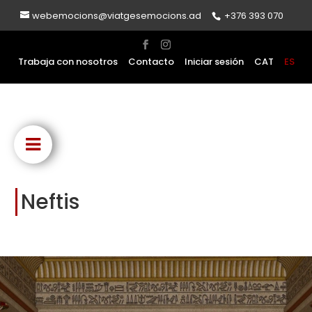
webemocions@viatgesemocions.ad
+376 393 070
Trabaja con nosotros
Contacto
Iniciar sesión
CAT
ES
Neftis