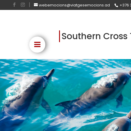
webemocions@viatgesemocions.ad
+376 
Southern Cross 