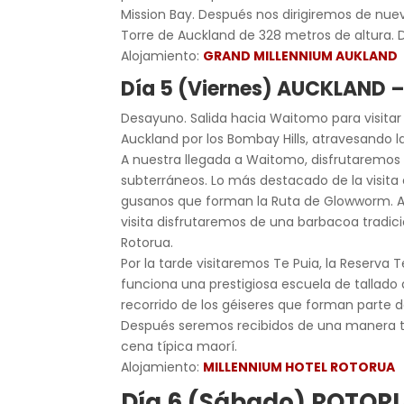
Mission Bay. Después nos dirigiremos de nuevo
Torre de Auckland de 328 metros de altura. 
Alojamiento:
GRAND MILLENNIUM AUKLAND
Día 5 (Viernes) AUCKLAND
Desayuno. Salida hacia Waitomo para visita
Auckland por los Bombay Hills, atravesando la
A nuestra llegada a Waitomo, disfrutaremos 
subterráneos. Lo más destacado de la visita
gusanos que forman la Ruta de Glowworm. Al 
visita disfrutaremos de una barbacoa tradici
Rotorua.
Por la tarde visitaremos Te Puia, la Reserva 
funciona una prestigiosa escuela de tallado 
recorrido de los géiseres que forman parte d
Después seremos recibidos de una manera t
cena típica maorí.
Alojamiento:
MILLENNIUM HOTEL ROTORUA
Día 6 (Sábado) ROTO