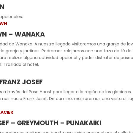
WN
 opcionales.
OWN
OWN – WANAKA
idad de Wanaka. A nuestra llegada visitaremos una granja de l
granja y jardines. Podremos relajarnos con una taza de té de 
 para realizar alguna actividad opcional y poder disfrutar de pas
. Traslado al hotel.
 FRANZ JOSEF
 a través del Paso Haast para llegar a la región de los glaciar
mos hacia Franz Josef. De camino, realizaremos una visita al 
LACIER
OSEF – GREYMOUTH – PUNAKAIKI
endamos realizar una bonita excursión opcional por el valle ha