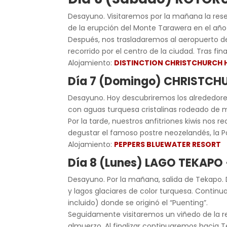
Desayuno. Visitaremos por la mañana la res
de la erupción del Monte Tarawera en el año
Después, nos trasladaremos al aeropuerto de
recorrido por el centro de la ciudad. Tras fina
Alojamiento:
DISTINCTION CHRISTCHURCH 
Día 7 (Domingo) CHRISTCH
Desayuno. Hoy descubriremos los alrededore
con aguas turquesa cristalinas rodeado de m
Por la tarde, nuestros anfitriones kiwis nos
degustar el famoso postre neozelandés, la Pa
Alojamiento:
PEPPERS BLUEWATER RESORT
Día 8 (Lunes) LAGO TEKAPO
Desayuno. Por la mañana, salida de Tekapo. 
y lagos glaciares de color turquesa. Continu
incluido) donde se originó el “Puenting”.
Seguidamente visitaremos un viñedo de la r
almuerzo. Al finalizar continuaremos hacia T