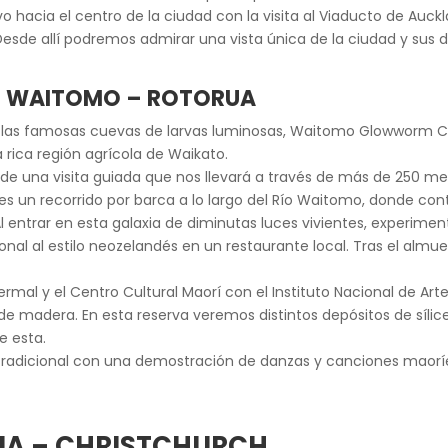
 hacia el centro de la ciudad con la visita al Viaducto de Aucklan
Desde allí podremos admirar una vista única de la ciudad y sus
 – WAITOMO – ROTORUA
r las famosas cuevas de larvas luminosas, Waitomo Glowworm C
 rica región agrícola de Waikato.
de una visita guiada que nos llevará a través de más de 250 me
 es un recorrido por barca a lo largo del Río Waitomo, donde co
entrar en esta galaxia de diminutas luces vivientes, experime
onal al estilo neozelandés en un restaurante local. Tras el alm
Termal y el Centro Cultural Maorí con el Instituto Nacional de A
de madera. En esta reserva veremos distintos depósitos de sílic
e esta.
radicional con una demostración de danzas y canciones maoríe
RUA – CHRISTCHURCH