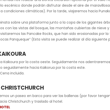
o escénico donde podrán disfrutar desde el aire de maravillosas 
 a condiciones climáticas). Por la tarde, viajaremos hacia Punakai
ata sobre una plataforma junto a la copa de los gigantes árboles
os con las vistas del bosque, las montañas cubiertas de nieve y
i visitaremos las Pancake Rocks, que han sido erosionadas por la
“Rocas Panqueque” (Esta visita se puede realizar al día siguiente 
 KAIKOURA
a Kaikoura por la costa oeste. Seguidamente nos adentraremos
 seguidamente hacia Kaikorua por la costa este.
 Cena incluida.
 – CHRISTCHURCH
mos un paseo en barco para ver las ballenas (por favor tengan 
acia Christchurch y traslado al hotel.
HOTEL