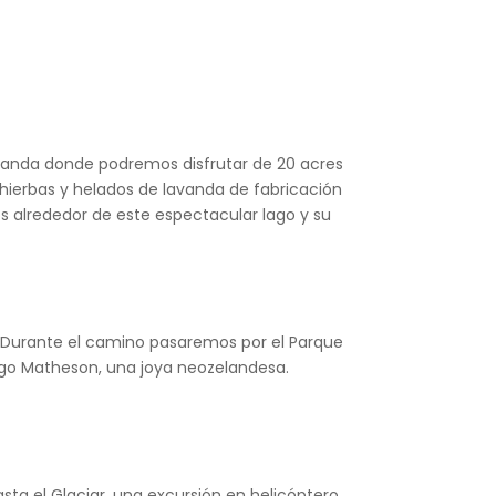
avanda donde podremos disfrutar de 20 acres
hierbas y helados de lavanda de fabricación
eos alrededor de este espectacular lago y su
es. Durante el camino pasaremos por el Parque
Lago Matheson, una joya neozelandesa.
sta el Glaciar, una excursión en helicóptero