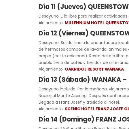
Día 11 (Jueves) QUEENSTO
Desayuno. Día libre para realizar actividades
Alojamiento:
MILLENNIUM HOTEL QUEENST
Día 12 (Viernes) QUEENST
Desayuno. Salida hacia la encantadora local
de hermosos campos de lavanda, animales de 
propia (coste adicional). Resto del día libre
pueblo lleno de cafés y tiendas de artesanías
Alojamiento:
OAKRIDGE RESORT WANAKA
Día 13 (Sábado) WANAKA –
Desayuno incluido. Por la mañana, viajaremos
Nacional Monte Aspiring. Después continuare
Llegada a Franz Josef y traslado al hotel.
Alojamiento:
SCENIC HOTEL FRANZ JOSEF G
Día 14 (Domingo) FRANZ J
Desayuno. Mañana libre en Franz Josef. Recom