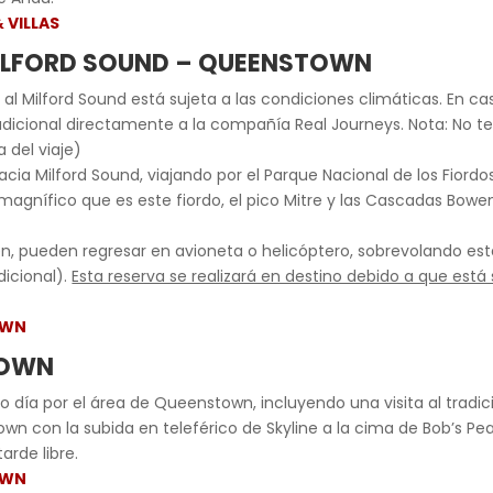
 VILLAS
 MILFORD SOUND – QUEENSTOWN
 al Milford Sound está sujeta a las condiciones climáticas. En c
icional directamente a la compañía Real Journeys. Nota: No t
a del viaje)
cia Milford Sound, viajando por el Parque Nacional de los Fiordo
gnífico que es este fiordo, el pico Mitre y las Cascadas Bowen.
 pueden regresar en avioneta o helicóptero, sobrevolando este
dicional).
Esta reserva se realizará en destino debido a que est
OWN
TOWN
 día por el área de Queenstown, incluyendo una visita al tradic
own con la subida en teleférico de Skyline a la cima de Bob’s 
arde libre.
OWN