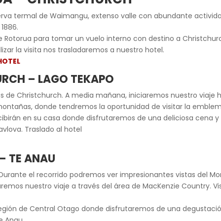
erva termal de Waimangu, extenso valle con abundante activid
 1886.
 Rotorua para tomar un vuelo interno con destino a Christchurch
lizar la visita nos trasladaremos a nuestro hotel.
HOTEL
URCH – LAGO TEKAPO
s de Christchurch. A media mañana, iniciaremos nuestro viaje h
ontañas, donde tendremos la oportunidad de visitar la emblemát
 recibirán en su casa donde disfrutaremos de una deliciosa cena 
vlova. Traslado al hotel
 – TE ANAU
Durante el recorrido podremos ver impresionantes vistas del Mo
aremos nuestro viaje a través del área de MacKenzie Country. Vis
egión de Central Otago donde disfrutaremos de una degustación
e Anau.