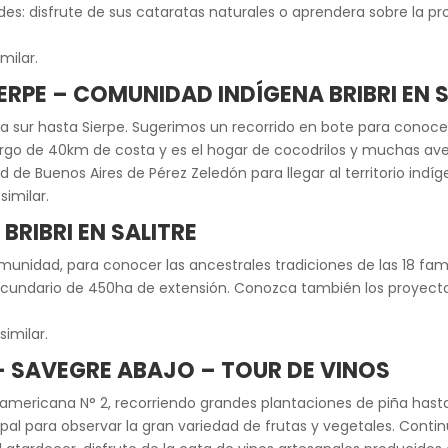
dades: disfrute de sus cataratas naturales o aprendera sobre la p
milar.
IERPE – COMUNIDAD INDÍGENA BRIBRI EN 
era sur hasta Sierpe. Sugerimos un recorrido en bote para conocer
largo de 40km de costa y es el hogar de cocodrilos y muchas av
 de Buenos Aires de Pérez Zeledón para llegar al territorio indíge
similar.
BRIBRI EN SALITRE
unidad, para conocer las ancestrales tradiciones de las 18 famil
ecundario de 450ha de extensión. Conozca también los proyectos
similar.
O – SAVEGRE ABAJO – TOUR DE VINOS
anamericana N° 2, recorriendo grandes plantaciones de piña hasta 
cipal para observar la gran variedad de frutas y vegetales. Cont