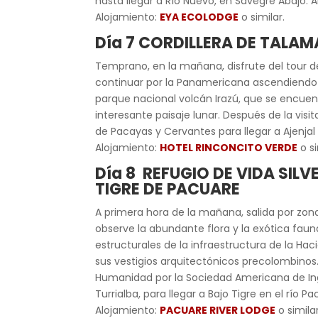
hasta llegar a Río Nuevo, en Savegre Abajo. A
Alojamiento:
EYA ECOLODGE
o similar.
Día 7 CORDILLERA DE TALAM
Temprano, en la mañana, disfrute del tour d
continuar por la Panamericana ascendiendo l
parque nacional volcán Irazú, que se encuent
interesante paisaje lunar. Después de la vis
de Pacayas y Cervantes para llegar a Ajenjal
Alojamiento:
HOTEL RINCONCITO VERDE
o si
Día 8 REFUGIO DE VIDA S
TIGRE DE PACUARE
A primera hora de la mañana, salida por zonas 
observe la abundante flora y la exótica faun
estructurales de la infraestructura de la Ha
sus vestigios arquitectónicos precolombinos.
Humanidad por la Sociedad Americana de Ingen
Turrialba, para llegar a Bajo Tigre en el río Pa
Alojamiento:
PACUARE RIVER LODGE
o similar