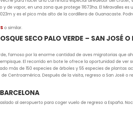
Aproveche para hacer una caminata especial alrededor del cráter, 
do y de vapor, en una zona que protege 11673ha. El Miravalles e
2023m y es el pico más alto de la cordillera de Guanacaste. Podr
ES
o similar.
BOSQUE SECO PALO VERDE – SAN JOSÉ O 
 Verde, famoso por la enorme cantidad de aves migratorias que a
empisque. El recorrido en bote le ofrece la oportunidad de ver sus
ficado más de 150 especies de árboles y 55 especies de plantas 
e Centroamérica. Después de la visita, regreso a San José o re
/ BARCELONA
traslado al aeropuerto para coger vuelo de regreso a España. No