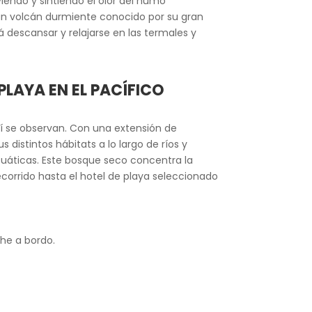
viendo y sintiendo el olor del humo
s un volcán durmiente conocido por su gran
á descansar y relajarse en las termales y
PLAYA EN EL PACÍFICO
hí se observan. Con una extensión de
 distintos hábitats a lo largo de ríos y
acuáticas. Este bosque seco concentra la
corrido hasta el hotel de playa seleccionado
che a bordo.