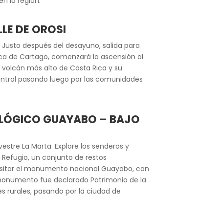
en la región.
LLE DE OROSI
. Justo después del desayuno, salida para
rca de Cartago, comenzará la ascensión al
l volcán más alto de Costa Rica y su
 Central pasando luego por las comunidades
OLÓGICO GUAYABO – BAJO
vestre La Marta. Explore los senderos y
 Refugio, un conjunto de restos
a visitar el monumento nacional Guayabo, con
El monumento fue declarado Patrimonio de la
s rurales, pasando por la ciudad de