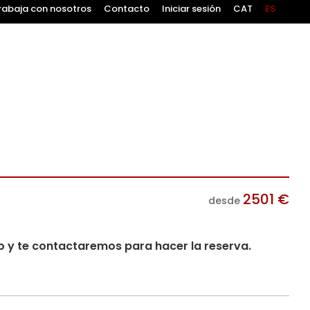
rabaja con nosotros
Contacto
Iniciar sesión
CAT
ES
2501
€
desde
io y te contactaremos para hacer la reserva.