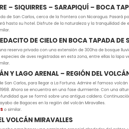
RE – SIQUIRRES – SARAPIQUÍ – BOCA T
 de San Carlos, cerca de la frontera con Nicaragua. Pasará por Si
ará hasta su hotel. Disfrute de la naturaleza y la tranquilidad de
milar.
PEDACITO DE CIELO EN BOCA
TAPADA DE 
na reserva privada con una extensión de 300ha de bosque lluvios
especies de aves registradas en esta zona, entre ellas la lapa v
milar.
CÁN Y LAGO ARENAL – REGIÓN DEL VOLCÁ
e San Carlos, para llegar a La Fortuna. Admire el famoso volcá
e 1968. Ahora se encuentra en una fase durmiente. Con una altur
ofundidad que se formó sobre una antigua caldera. Continuación
ayabo de Bagaces en la región del volcán Miravalles.
ES
o similar.
EL VOLCÁN MIRAVALLES