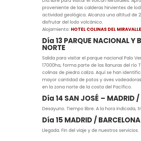
Día libre para visitar el volcán Miravalles. 
proveniente de las calderas hirvientes de lo
actividad geológica. Alcanza una altitud de 
disfrutar del lodo volcánico.
Alojamiento:
HOTEL COLINAS DEL MIRAVALL
Día 13 PARQUE NACIONAL Y 
NORTE
Salida para visitar el parque nacional Palo
17000ha, forma parte de las llanuras del río T
colinas de piedra caliza. Aquí se han identi
mayor cantidad de patos y aves vadeadoras d
en la zona norte de la costa del Pacífico.
Día 14 SAN JOSÉ – MADRID 
Desayuno. Tiempo libre. A la hora indicada, 
Día 15 MADRID / BARCELONA
Llegada. Fin del viaje y de nuestros servicios.