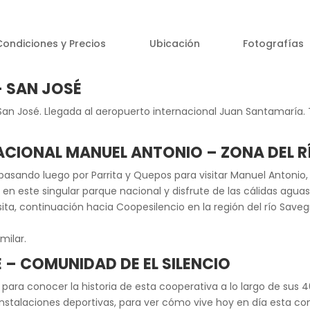
Condiciones y Precios
Ubicación
Fotografías
– SAN JOSÉ
 San José. Llegada al aeropuerto internacional Juan Santamaría. T
NACIONAL MANUEL ANTONIO – ZONA DEL 
l pasando luego por Parrita y Quepos para visitar Manuel Antoni
 en este singular parque nacional y disfrute de las cálidas aguas
ita, continuación hacia Coopesilencio en la región del río Save
milar.
E – COMUNIDAD DE EL SILENCIO
, para conocer la historia de esta cooperativa a lo largo de sus 
s instalaciones deportivas, para ver cómo vive hoy en día esta c