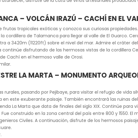
l atardecer, disfrute de la cata de vinos artesanales producidos 
ANCA – VOLCÁN IRAZÚ – CACHÍ EN EL VA
e frutas tropicales exóticas y conozca sus curiosas propiedades
a cordillera de Talamanca para llegar al valle de El Guarco. Ce
ra a 3420m (11220ft) sobre el nivel del mar. Admire el cráter de
ita continúe disfrutando de las hermosas vistas de la cordillera
 de Cachí en el hermoso valle de Orosi.
milar.
ILVESTRE LA MARTA – MONUMENTO ARQUE
rurales, pasando por Pejibaye, para visitar el refugio de vida sil
a en este exuberante paisaje. También encontrará las ruinas del
cienda La Marta que data de finales del siglo XIX. Continúe par
 Fue construido en la zona central del país entre 800 y 1550. 
ieros Civiles. A continuación, disfrute de los hermosos paisaje
cuare.
.