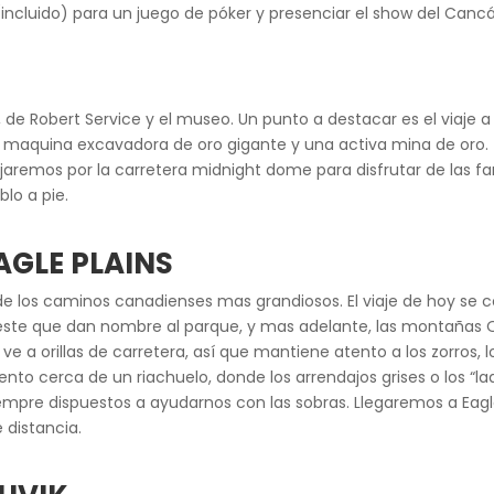
ncluido) para un juego de póker y presenciar el show del Canc
de Robert Service y el museo. Un punto a destacar es el viaje a 
a maquina excavadora de oro gigante y una activa mina de oro.
iajaremos por la carretera midnight dome para disfrutar de las fa
blo a pie.
AGLE PLAINS
e los caminos canadienses mas grandiosos. El viaje de hoy se con
te que dan nombre al parque, y mas adelante, las montañas Ogi
e a orillas de carretera, así que mantiene atento a los zorros, l
o cerca de un riachuelo, donde los arrendajos grises o los “
pre dispuestos a ayudarnos con las sobras. Llegaremos a Eagle 
 distancia.