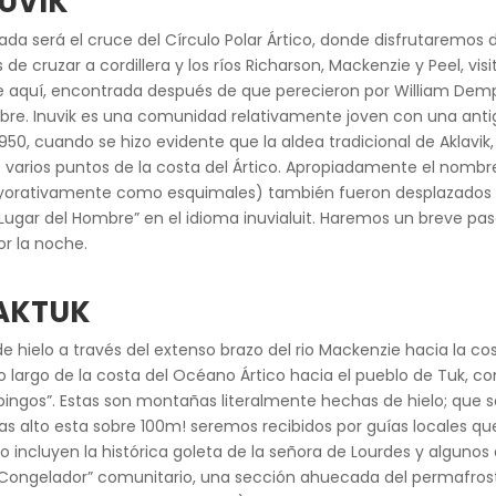
NUVIK
arada será el cruce del Círculo Polar Ártico, donde disfrutarem
 cruzar a cordillera y los ríos Richarson, Mackenzie y Peel, vi
e aquí, encontrada después de que perecieron por William Demp
mbre. Inuvik es una comunidad relativamente joven con una anti
950, cuando se hizo evidente que la aldea tradicional de Aklavik,
varios puntos de la costa del Ártico. Apropiadamente el nombre 
 peyorativamente como esquimales) también fueron desplazados d
Lugar del Hombre” en el idioma inuvialuit. Haremos un breve pase
or la noche.
YAKTUK
de hielo a través del extenso brazo del rio Mackenzie hacia la co
 a lo largo de la costa del Océano Ártico hacia el pueblo de Tuk,
os “pingos”. Estas son montañas literalmente hechas de hielo; q
s alto esta sobre 100m! seremos recibidos por guías locales que
ino incluyen la histórica goleta de la señora de Lourdes y alguno
el “Congelador” comunitario, una sección ahuecada del permafro