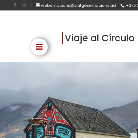
webemocions@viatgesemocions.ad
+376 
Viaje al Círculo