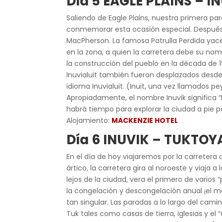
Día 5 EAGLE PLAINS – I
Saliendo de Eagle Plains, nuestra primera p
conmemorar esta ocasión especial. Después de
MacPherson. La famosa Patrulla Perdida yac
en la zona, a quien la carretera debe su no
la construcción del pueblo en la década de 1
Inuvialuit también fueron desplazados desde 
idioma Inuvialuit. (Inuit, una vez llamados
Apropiadamente, el nombre Inuvik significa “
habrá tiempo para explorar la ciudad a pie p
Alojamiento:
MACKENZIE HOTEL
Día 6 INUVIK – TUKTO
En el día de hoy viajaremos por la carretera 
ártico, la carretera gira al noroeste y viaja
lejos de la ciudad, vera el primero de vari
la congelación y descongelación anual ¡el ma
tan singular. Las paradas a lo largo del cam
Tuk tales como casas de tierra, iglesias y 