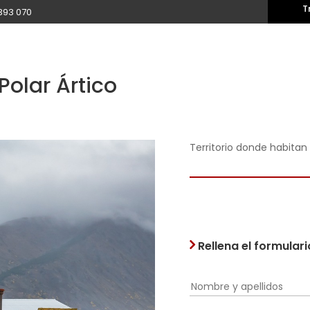
T
393 070
 Polar Ártico
Territorio donde habita
Rellena el formular