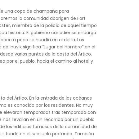
os de una copa de champaña para
sitaremos la comunidad aborigen de Fort
ster, miembro de la policía de aquel tiempo
gua historia. El gobierno canadiense encargo
 poco a poco se hundía en el delta. Los
de Inuvik significa “Lugar del Hombre” en el
esde varios puntos de la costa del Ártico.
o por el pueblo, hacia el camino al hotel y
sta del Ártico. En la entrada de los océanos
 como es conocido por los residentes. No muy
ue se elevaron temporadas tras temporada con
 nos llevaran en un recorrido por un pueblo
s de los edificios famosos de la comunidad de
st situado en el subsuelo profundo. También