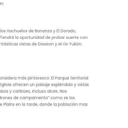
án.
los riachuelos de Bonanza y El Dorado,
 Tendrá la oportunidad de probar suerte con
ntásticas vistas de Dawson y el río Yukón.
sidera más pintoresco: El Parque territorial
lvie ofrecen un paisaje espléndido y vistas
obos y caribúes, incluso alces. Nos
ladrones de campamento” como se los
Plains en la tarde, donde la población mas