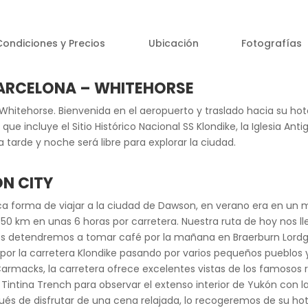
Condiciones y Precios
Ubicación
Fotografías
BARCELONA – WHITEHORSE
 Whitehorse. Bienvenida en el aeropuerto y traslado hacia su hote
 que incluye el Sitio Histórico Nacional SS Klondike, la Iglesia A
 tarde y noche será libre para explorar la ciudad.
N CITY
nica forma de viajar a la ciudad de Dawson, en verano era en un
550 km en unas 6 horas por carretera. Nuestra ruta de hoy nos ll
 nos detendremos a tomar café por la mañana en Braerburn Lordg
 por la carretera Klondike pasando por varios pequeños pueblo
Carmacks, la carretera ofrece excelentes vistas de los famosos r
Tintina Trench para observar el extenso interior de Yukón con 
s de disfrutar de una cena relajada, lo recogeremos de su hote