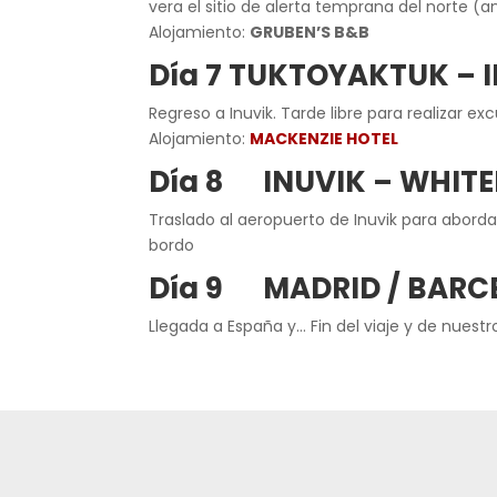
vera el sitio de alerta temprana del norte (
Alojamiento:
GRUBEN’S B&B
Día 7 TUKTOYAKTUK – 
Regreso a Inuvik. Tarde libre para realizar e
Alojamiento:
MACKENZIE HOTEL
Día 8 INUVIK – WHIT
Traslado al aeropuerto de Inuvik para abord
bordo
Día 9 MADRID / BARC
Llegada a España y… Fin del viaje y de nuestr