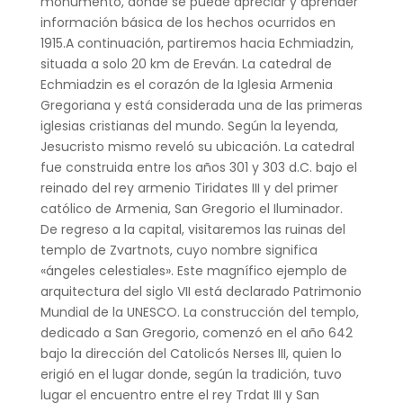
monumento, donde se puede apreciar y aprender
información básica de los hechos ocurridos en
1915.A continuación, partiremos hacia Echmiadzin,
situada a solo 20 km de Ereván. La catedral de
Echmiadzin es el corazón de la Iglesia Armenia
Gregoriana y está considerada una de las primeras
iglesias cristianas del mundo. Según la leyenda,
Jesucristo mismo reveló su ubicación. La catedral
fue construida entre los años 301 y 303 d.C. bajo el
reinado del rey armenio Tiridates III y del primer
católico de Armenia, San Gregorio el Iluminador.
De regreso a la capital, visitaremos las ruinas del
templo de Zvartnots, cuyo nombre significa
«ángeles celestiales». Este magnífico ejemplo de
arquitectura del siglo VII está declarado Patrimonio
Mundial de la UNESCO. La construcción del templo,
dedicado a San Gregorio, comenzó en el año 642
bajo la dirección del Catolicós Nerses III, quien lo
erigió en el lugar donde, según la tradición, tuvo
lugar el encuentro entre el rey Trdat III y San