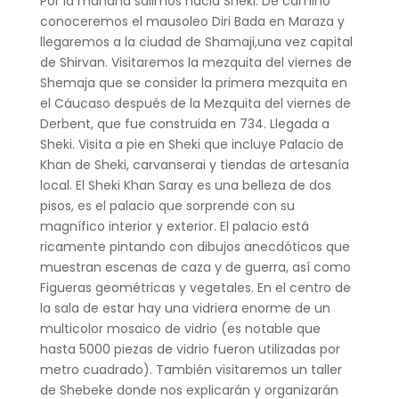
Por la mañana salimos hacia Sheki. De camino
conoceremos el mausoleo Diri Bada en Maraza y
llegaremos a la ciudad de Shamaji,una vez capital
de Shirvan. Visitaremos la mezquita del viernes de
Shemaja que se consider la primera mezquita en
el Cáucaso después de la Mezquita del viernes de
Derbent, que fue construida en 734. Llegada a
Sheki. Visita a pie en Sheki que incluye Palacio de
Khan de Sheki, carvanserai y tiendas de artesanía
local. El Sheki Khan Saray es una belleza de dos
pisos, es el palacio que sorprende con su
magnífico interior y exterior. El palacio está
ricamente pintando con dibujos anecdóticos que
muestran escenas de caza y de guerra, así como
Figueras geométricas y vegetales. En el centro de
la sala de estar hay una vidriera enorme de un
multicolor mosaico de vidrio (es notable que
hasta 5000 piezas de vidrio fueron utilizadas por
metro cuadrado). También visitaremos un taller
de Shebeke donde nos explicarán y organizarán