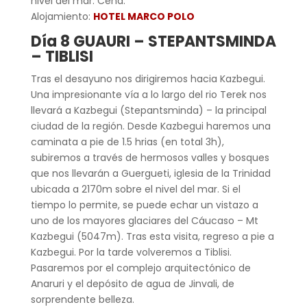
nivel del mar. Cena.
Alojamiento:
HOTEL MARCO POLO
Día 8 GUAURI – STEPANTSMINDA
– TIBLISI
Tras el desayuno nos dirigiremos hacia Kazbegui.
Una impresionante vía a lo largo del rio Terek nos
llevará a Kazbegui (Stepantsminda) – la principal
ciudad de la región. Desde Kazbegui haremos una
caminata a pie de 1.5 hrias (en total 3h),
subiremos a través de hermosos valles y bosques
que nos llevarán a Guergueti, iglesia de la Trinidad
ubicada a 2170m sobre el nivel del mar. Si el
tiempo lo permite, se puede echar un vistazo a
uno de los mayores glaciares del Cáucaso – Mt
Kazbegui (5047m). Tras esta visita, regreso a pie a
Kazbegui. Por la tarde volveremos a Tiblisi.
Pasaremos por el complejo arquitectónico de
Anaruri y el depósito de agua de Jinvali, de
sorprendente belleza.