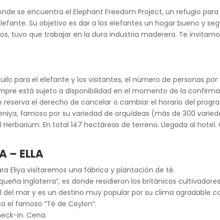
donde se encuentra el Elephant Freedom Project, un refugio para
lefante. Su objetivo es dar a los elefantes un hogar bueno y se
, tuvo que trabajar en la dura industria maderera. Te invitamos
lo para el elefante y los visitantes, el número de personas por d
empre está sujeto a disponibilidad en el momento de la confirm
reserva el derecho de cancelar o cambiar el horario del program
deniya, famoso por su variedad de orquídeas (más de 300 varied
 Herbarium. En total 147 hectáreas de terreno. Llegada al hotel.
A – ELLA
a Eliya visitaremos una fábrica y plantación de té.
ña Inglaterra”, es donde residieron los británicos cultivadores d
l del mar y es un destino muy popular por su clima agradable co
a el famoso “Té de Ceylon”.
heck-in. Cena.