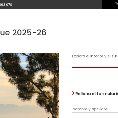
T
393 070
ique 2025-26
Explora el interior y el su
Rellena el formular