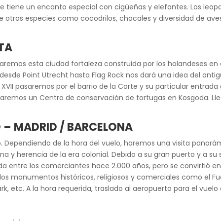
que tiene un encanto especial con cigüeñas y elefantes. Los leop
 otras especies como cocodrilos, chacales y diversidad de aves.
OTA
itaremos esta ciudad fortaleza construida por los holandeses en el
desde Point Utrecht hasta Flag Rock nos dará una idea del anti
. XVII pasaremos por el barrio de la Corte y su particular entrada 
aremos un Centro de conservación de tortugas en Kosgoda. Lleg
 – MADRID / BARCELONA
. Dependiendo de la hora del vuelo, haremos una visita panorá
a y herencia de la era colonial. Debido a su gran puerto y a su s
 entre los comerciantes hace 2.000 años, pero se convirtió en c
de los monumentos históricos, religiosos y comerciales como el Fu
 etc. A la hora requerida, traslado al aeropuerto para el vuelo 