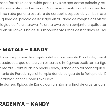
la roca fortaleza construida por el rey Kassapa como palacio y r
gítimamente a su hermano. Aquí se encuentran los famosos fres
llí se sube por una escalera de caracol. Después de ver los fres
que queda del palacio de Kassapa disfrutando de magníficas vist
eológica de Polonnaruwa. Polonnaruwa es un conjunto arquitec
l en Sri Lanka. Uno de sus monumentos más destacados es Gal
 – MATALE – KANDY
itaremos primero las capillas del monasterio de Dambulla, constr
cuadrados, que conservan pinturas e imágenes budistas. La fig
n Matale. Continuación hacia Kandy, última capital monárquica d
rsitaria de Peradeniya, el templo donde se guarda la Reliquia del
orámica desde Upper Lake Drive.
e danzas típicas de Kandy con un número final de artistas cami
ERADENIYA – KANDY