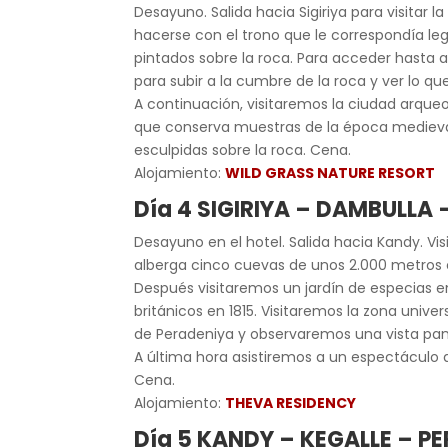
Desayuno. Salida hacia Sigiriya para visitar 
hacerse con el trono que le correspondía le
pintados sobre la roca. Para acceder hasta a
para subir a la cumbre de la roca y ver lo 
A continuación, visitaremos la ciudad arqu
que conserva muestras de la época medieva
esculpidas sobre la roca. Cena.
Alojamiento:
WILD GRASS NATURE RESORT
Día 4 SIGIRIYA – DAMBULLA
Desayuno en el hotel. Salida hacia Kandy. Vis
alberga cinco cuevas de unos 2.000 metros 
Después visitaremos un jardín de especias e
británicos en 1815. Visitaremos la zona unive
de Peradeniya y observaremos una vista pan
A última hora asistiremos a un espectáculo d
Cena.
Alojamiento:
THEVA RESIDENCY
Día 5 KANDY – KEGALLE – P