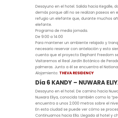
Desayuno en el hotel. Salida hacia Kegalle, 
demás porque allí no se realizan paseos en e
refugio un elefante que, durante muchos años
elefante.
Programa de media jornada.
De 9:00 a 14:00
Para mantener un ambiente relajado y tranqui
necesario reservar con antelación y esto si
cuenta que el proyecto Elephant Freedom se 
Visitaremos el Real Jardín Botánico de Pera
palmeras. Junto a él se encuentra el National
Alojamiento:
THEVA RESIDENCY
Día 6 KANDY – NUWARA ELIY
Desayuno en el hotel. De camino hacia Nuwar
Nuwara Eliya, conocida también como la “peque
encuentra a unos 2.000 metros sobre el nive
En esta ciudad se puede ver cómo se proces
Continuamos hacia Ella. Llegada al hotel y c