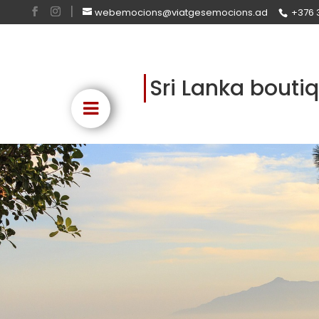
webemocions@viatgesemocions.ad
+376 
Sri Lanka bout