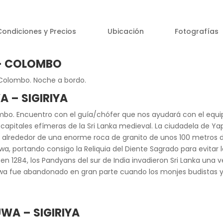
Condiciones y Precios
Ubicación
Fotografías
 – COLOMBO
o Colombo. Noche a bordo.
 – SIGIRIYA
mbo. Encuentro con el guía/chófer que nos ayudará con el equipa
as capitales efímeras de la Sri Lanka medieval. La ciudadela d
 alrededor de una enorme roca de granito de unos 100 metros de
, portando consigo la Reliquia del Diente Sagrado para evitar la
en 1284, los Pandyans del sur de India invadieron Sri Lanka una v
uwa fue abandonado en gran parte cuando los monjes budistas y
UWA – SIGIRIYA