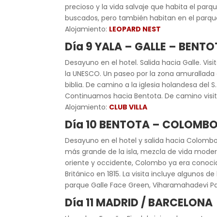
precioso y la vida salvaje que habita el par
buscados, pero también habitan en el parque
Alojamiento:
LEOPARD NEST
Día 9 YALA – GALLE – BENT
Desayuno en el hotel. Salida hacia Galle. Vis
la UNESCO. Un paseo por la zona amurallada 
biblia. De camino a la iglesia holandesa del S
Continuamos hacia Bentota. De camino visit
Alojamiento:
CLUB VILLA
Día 10 BENTOTA – COLOMBO
Desayuno en el hotel y salida hacia Colombo
más grande de la isla, mezcla de vida modern
oriente y occidente, Colombo ya era conocida
Británico en 1815. La visita incluye algunos 
parque Galle Face Green, Viharamahadevi Park,
Día 11 MADRID / BARCELONA