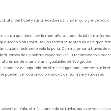
sfrutar del hotel y sus alrededores. El chofer guía y el vehícul
emejanza que tiene con la montaña sagrada de Sri Lanka, llamada
que llegan a Sri Lanka. De una forma muy gradual y sin gran difi
orámica que realmente vale la pena. Caminaremos a través de e
disfrutamos de un paisaje espectacular. Es recomendable hace
frutaremos de unas vistas inigualables de 360 grados.
e alrededor de Haputale, es el mejor lugar para contemplar la v
 se pueden ver casi cinco provincias del sur, este y suroeste.
Nacional de Yala, el más grande de Sri Lanka, para ver varias clas