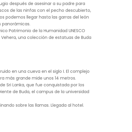
efugio después de asesinar a su padre para
cos de las ninfas con el pecho descubierto,
cos podemos llegar hasta las garras del león
as panorámicas.
tónico Patrimonio de la Humanidad UNESCO
 Vehera, una colección de estatuas de Buda
uido en una cueva en el siglo I. El complejo
ura más grande mide unos 14 metros.
e Sri Lanka, que fue conquistada por los
 Diente de Buda, el campus de la universidad
nando sobre las llamas. Llegada al hotel.