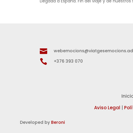
Llegada a España. Fin del viaje y de nuestros 

webemocions@viatgesemocions.a

+376 393 070
Inici
Aviso Legal
|
Pol
Developed by
Beroni