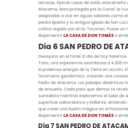
terrazas, típicas casas de estilo atacameño
Atacama, área protegida por la Conaf, la cu
adaptadas a vivir en aguas salobres como e
piedra liparita y la antigua iglesia de San L
cultivo regado por el río Toconao. Posee un 
Alojamiento
LA CASA DE DON TOMÁS
o simil
Día 6 SAN PEDRO DE A
Desayuno en el hotel. El día de hoy haremos u
Tatio, una experiencia asombrosa a 4.300 m
la poderosa energía de la Tierra en acción. 
fenómeno geotérmico, creando una conexión ú
Pedro de Atacama. Los paisajes desérticos n
de ensueño. Cada paso que demos te revelar
surrealista mientras exploramos el Salar de
superficie salina blanca y brillante, sintie
que crean una ilusión mágica en el horizonte,
Alojamiento
LA CASA DE DON TOMÁS
o simil
Día 7 SAN PEDRO DE ATACA