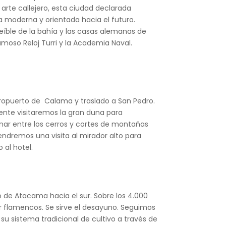
 arte callejero, esta ciudad declarada
moderna y orientada hacia el futuro.
eíble de la bahía y las casas alemanas de
famoso Reloj Turri y la Academia Naval.
eropuerto de Calama y traslado a San Pedro.
amente visitaremos la gran duna para
nar entre los cerros y cortes de montañas
endremos una visita al mirador alto para
 al hotel.
o de Atacama hacia el sur. Sobre los 4.000
or flamencos. Se sirve el desayuno. Seguimos
u sistema tradicional de cultivo a través de