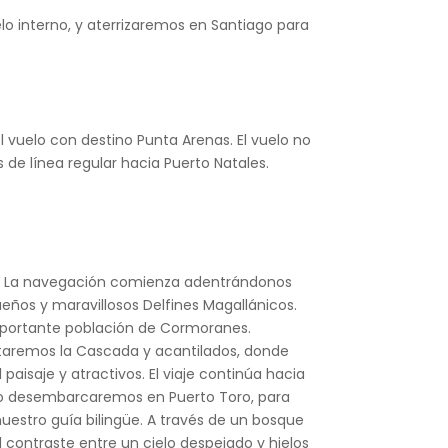
o interno, y aterrizaremos en Santiago para
l vuelo con destino Punta Arenas. El vuelo no
 de línea regular hacia Puerto Natales.
o). La navegación comienza adentrándonos
ueños y maravillosos Delfines Magallánicos.
importante población de Cormoranes.
itaremos la Cascada y acantilados, donde
isaje y atractivos. El viaje continúa hacia
go desembarcaremos en Puerto Toro, para
estro guía bilingüe. A través de un bosque
el contraste entre un cielo despejado y hielos