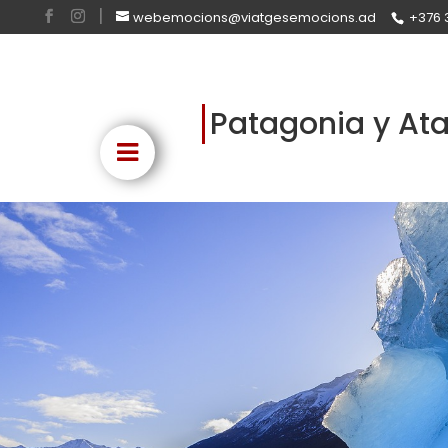
webemocions@viatgesemocions.ad
+376 
Patagonia y A