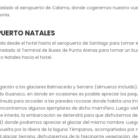
traslado al aeropuerto de Calama, donde cogeremos nuestro vuel
onia.
 PUERTO NATALES
ida desde el hotel hasta el aeropuerto de Santiago para tomar e
traslado al Terminal de Buses de Punta Arenas para tomar un bus
o Natales hacia el hotel.
gación a los glaciares Balmaceda y Serrano (almuerzo incluid
 Isla Guanaco, en donde en ocasiones es posible apreciar los peq
nínsula para acceder a las paredes rocosas donde habita una 
 encontramos algunos ejemplares de dicho mamífero. Luego vis
interés, la embarcación se detendrá para que disfrutemos del pa
ud) donde podremos apreciar el glaciar del mismo nombre. Lue
vuelta por la ribera de la laguna Témpanos, acompañados por nu
o al glaciar Serrano, disfrutaremos de la fascinante vegetación, d