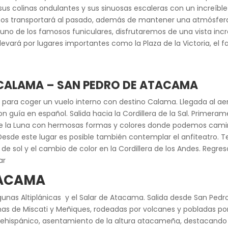
sus colinas ondulantes y sus sinuosas escaleras con un increíble
os transportará al pasado, además de mantener una atmósfera 
uno de los famosos funiculares, disfrutaremos de una vista incr
 llevará por lugares importantes como la Plaza de la Victoria, el 
– CALAMA – SAN PEDRO DE ATACAMA
o para coger un vuelo interno con destino Calama. Llegada al a
 con guía en español. Salida hacia la Cordillera de la Sal. Primer
e de la Luna con hermosas formas y colores donde podemos cami
 Desde este lugar es posible también contemplar el anfiteatro. T
de sol y el cambio de color en la Cordillera de los Andes. Regreso
ar
TACAMA
gunas Altiplánicas y el Salar de Atacama. Salida desde San Pedr
gunas de Miscati y Meñiques, rodeadas por volcanes y pobladas p
prehispánico, asentamiento de la altura atacameña, destacando s