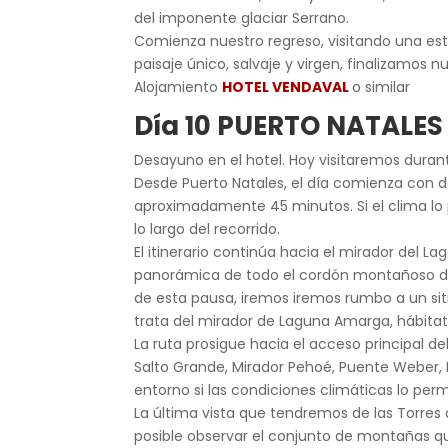
del imponente glaciar Serrano.
Comienza nuestro regreso, visitando una est
paisaje único, salvaje y virgen, finalizamos 
Alojamiento
HOTEL VENDAVAL
o similar
Día 10 PUERTO NATALES
Desayuno en el hotel. Hoy visitaremos durant
Desde Puerto Natales, el día comienza con des
aproximadamente 45 minutos. Si el clima lo 
lo largo del recorrido.
El itinerario continúa hacia el mirador del L
panorámica de todo el cordón montañoso de T
de esta pausa, iremos iremos rumbo a un siti
trata del mirador de Laguna Amarga, hábita
La ruta prosigue hacia el acceso principal de
Salto Grande, Mirador Pehoé, Puente Weber, 
entorno si las condiciones climáticas lo perm
La última vista que tendremos de las Torres
posible observar el conjunto de montañas que