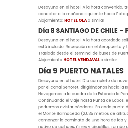
Desayuno en el hotel. A la hora convenida, 
conectar a la mañana siguiente hacia Patag
Alojamiento:
HOTEL OLA
o similar
Día 8 SANTIAGO DE CHILE –
Desayuno en el hotel. A la hora acordada sal
está incluido. Recepción en el Aeropuerto y 
Traslado desde el terminal de buses de Puert
Alojamiento
HOTEL VENDAVAL
o similar
Día 9 PUERTO NATALES
Desayuno en el hotel. Día completo de nave
por el canal Señoret, dirigiéndonos hacia la
Navegamos a la cuadra de la Estancia la Pe
Continuando el viaje hasta Punta de Lobos,
podremos avistar cóndores. En cada punto de 
el Monte Balmaceda (2.035 metros de altit
comenzar la caminata de una hora de ida y 
nativo de coihues, ñirres y ciruelillos, rumb