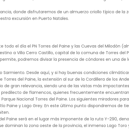
ancia, donde disfrutaremos de un almuerzo criollo típico de la 
nuestra excursión en Puerto Natales.
e todo el día el PN Torres del Paine y las Cuevas del Milodón (al
tino a Villa Cerro Castillo, capital de la comuna de Torres del 
permite, podremos divisar la presencia de cóndores en una de la
ago Sarmiento. Desde aquí, y si hay buenas condiciones climática
orres del Paine, la extensión al sur de la Cordillera de los An
o de gran relevancia, siendo una de las vistas más impactantes f
t predilecto de flamencos, quienes frecuentemente encuentran 
l Parque Nacional Torres del Paine. Los siguientes miradores para 
Río Paine y Lago Grey. En este último punto dispondremos de ti
iten.
 del Paine será en el lugar más imponente de la ruta Y-290, de
 dominan la zona oeste de la provincia, el inmenso Lago Toro y, 