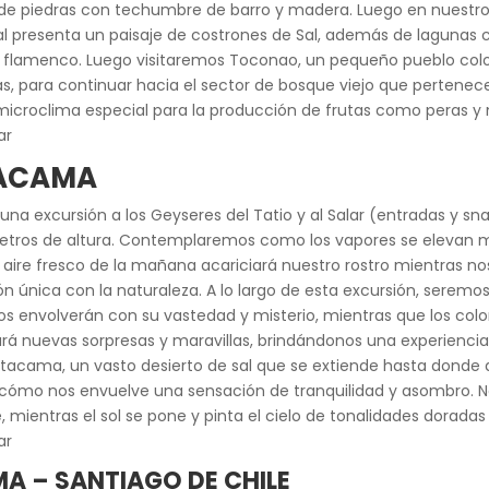
 de piedras con techumbre de barro y madera. Luego en nuestro 
al presenta un paisaje de costrones de Sal, además de lagunas c
l flamenco. Luego visitaremos Toconao, un pequeño pueblo colo
ucas, para continuar hacia el sector de bosque viejo que pertene
microclima especial para la producción de frutas como peras y m
ar
TACAMA
na excursión a los Geyseres del Tatio y al Salar (entradas y sna
etros de altura. Contemplaremos como los vapores se elevan m
El aire fresco de la mañana acariciará nuestro rostro mientras 
nica con la naturaleza. A lo largo de esta excursión, seremos t
os envolverán con su vastedad y misterio, mientras que los col
á nuevas sorpresas y maravillas, brindándonos una experiencia 
 Atacama, un vasto desierto de sal que se extiende hasta donde 
ndo cómo nos envuelve una sensación de tranquilidad y asombro. No
 mientras el sol se pone y pinta el cielo de tonalidades doradas 
ar
MA – SANTIAGO DE CHILE