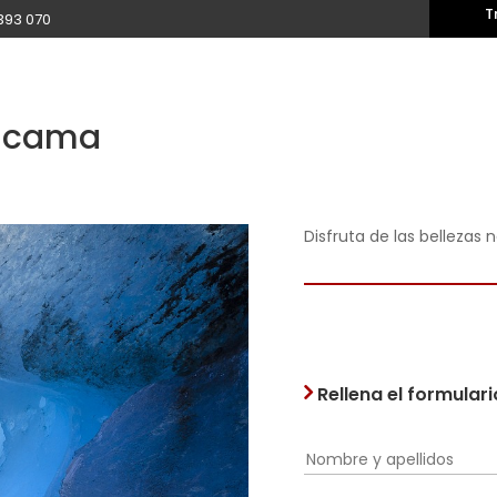
T
393 070
tacama
Disfruta de las bellezas 
Rellena el formular