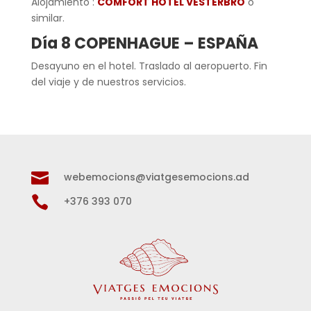
Alojamiento :
COMFORT HOTEL VESTERBRO
o
similar.
Día 8 COPENHAGUE – ESPAÑA
Desayuno en el hotel. Traslado al aeropuerto. Fin
del viaje y de nuestros servicios.

webemocions@viatgesemocions.ad

+376 393 070