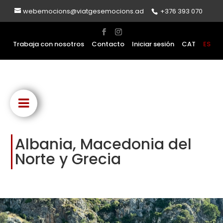
webemocions@viatgesemocions.ad
+376 393 070
Trabaja con nosotros
Contacto
Iniciar sesión
CAT
ES
Albania, Macedonia del
Norte y Grecia