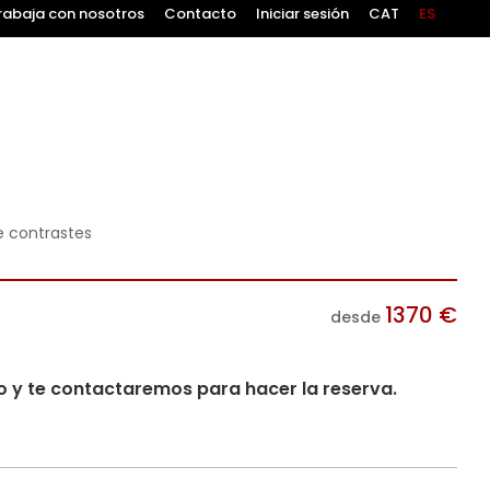
rabaja con nosotros
Contacto
Iniciar sesión
CAT
ES
e contrastes
1370
€
desde
io y te contactaremos para hacer la reserva.