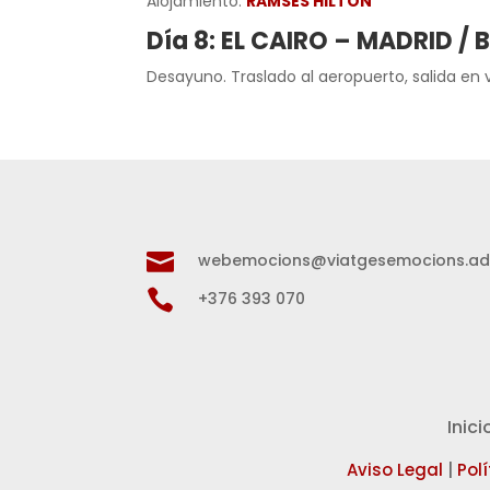
Alojamiento:
RAMSES HILTON
Día 8: EL CAIRO – MADRID /
Desayuno. Traslado al aeropuerto, salida en v

webemocions@viatgesemocions.a

+376 393 070
Inici
Aviso Legal
|
Pol