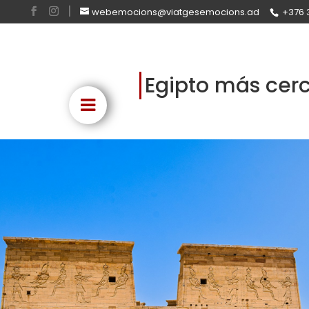
webemocions@viatgesemocions.ad
+376 
Egipto más cer