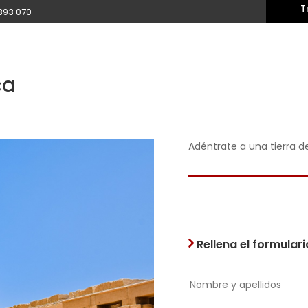
T
393 070
ca
Adéntrate a una tierra d
Rellena el formular