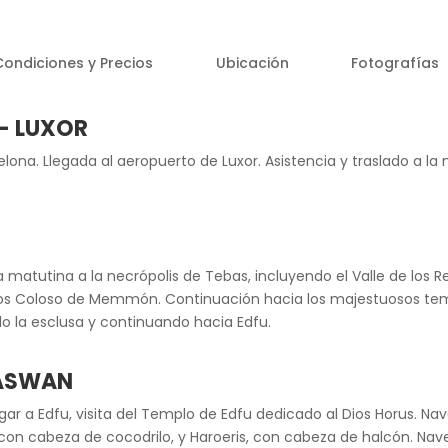
Condiciones y Precios
Ubicación
Fotografías
 – LUXOR
elona. Llegada al aeropuerto de Luxor. Asistencia y traslado a la
matutina a la necrópolis de Tebas, incluyendo el Valle de los R
los Coloso de Memmón. Continuación hacia los majestuosos temp
 la esclusa y continuando hacia Edfu.
 ASWAN
gar a Edfu, visita del Templo de Edfu dedicado al Dios Horus. 
on cabeza de cocodrilo, y Haroeris, con cabeza de halcón. Na