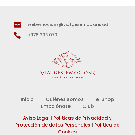

webemocions@viatgesemocions.ad

+376 393 070
Inicio
Quiénes somos
e-Shop
Emociónate
Club
Aviso Legal
|
Políticas de Privacidad y
Protección de datos Personales
|
Política de
Cookies