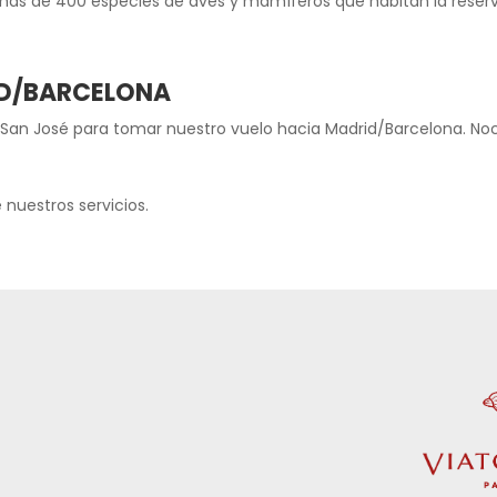
s de 400 especies de aves y mamíferos que habitan la reserva 
ID/BARCELONA
de San José para tomar nuestro vuelo hacia Madrid/Barcelona. No
 nuestros servicios.
d