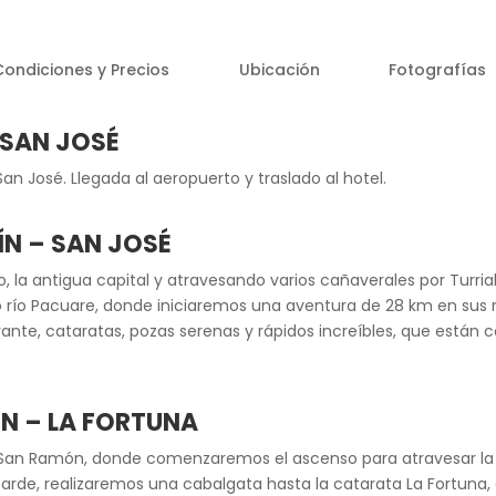
Condiciones y Precios
Ubicación
Fotografías
 SAN JOSÉ
San José. Llegada al aeropuerto y traslado al hotel.
ÍN – SAN JOSÉ
, la antigua capital y atravesando varios cañaverales por Turri
so río Pacuare, donde iniciaremos una aventura de 28 km en sus r
nte, cataratas, pozas serenas y rápidos increíbles, que están 
ÓN – LA FORTUNA
San Ramón, donde comenzaremos el ascenso para atravesar la cor
la tarde, realizaremos una cabalgata hasta la catarata La Fortu