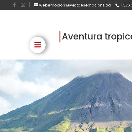
webemocions@viatgesemocions.ad
+376 
Aventura tropic