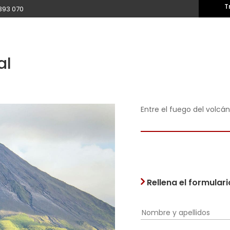
T
393 070
al
Entre el fuego del volcá
Rellena el formular