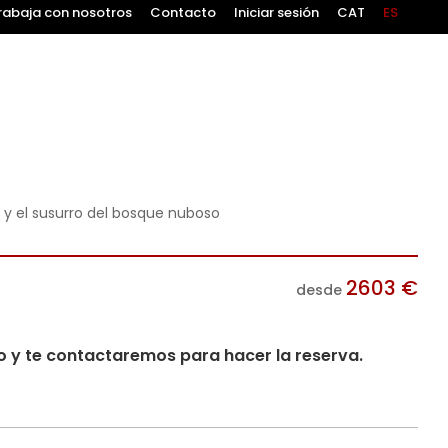
rabaja con nosotros
Contacto
Iniciar sesión
CAT
ES
n y el susurro del bosque nuboso
2603
€
desde
io y te contactaremos para hacer la reserva.