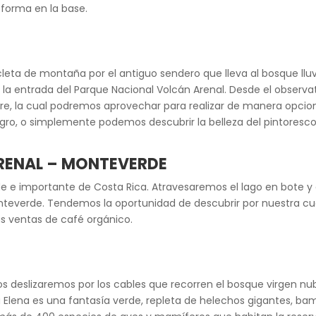
 forma en la base.
leta de montaña por el antiguo sendero que lleva al bosque llu
 la entrada del Parque Nacional Volcán Arenal. Desde el observ
ibre, la cual podremos aprovechar para realizar de manera opcio
gro, o simplemente podemos descubrir la belleza del pintoresco
ARENAL – MONTEVERDE
ande e importante de Costa Rica. Atravesaremos el lago en bote 
nteverde. Tendemos la oportunidad de descubrir por nuestra cu
as ventas de café orgánico.
os deslizaremos por los cables que recorren el bosque virgen n
ta Elena es una fantasía verde, repleta de helechos gigantes, 