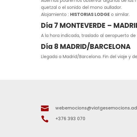
Además podremos observar algunas de las má
quetzal o el sonido del mono aullador.
Alojamiento :
HISTORIAS LODGE
o similar.
Día 7 MONTEVERDE – MADR
A la hora indicada, traslado al aeropuerto 
Día 8 MADRID/BARCELONA
Llegada a Madrid/Barcelona. Fin del viaje y de

webemocions@viatgesemocions.a

+376 393 070