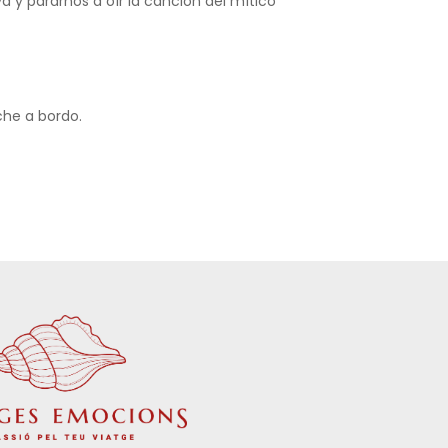
y pararnos a oír la canción del mítico
che a bordo.