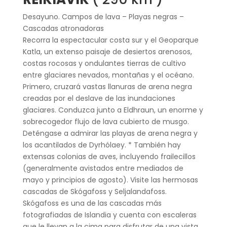
Desayuno. Campos de lava – Playas negras –
Cascadas atronadoras
Recorra la espectacular costa sur y el Geoparque
Katla, un extenso paisaje de desiertos arenosos,
costas rocosas y ondulantes tierras de cultivo
entre glaciares nevados, montañas y el océano.
Primero, cruzará vastas llanuras de arena negra
creadas por el deslave de las inundaciones
glaciares. Conduzca junto a Eldhraun, un enorme y
sobrecogedor flujo de lava cubierto de musgo.
Deténgase a admirar las playas de arena negra y
los acantilados de Dyrhólaey. * También hay
extensas colonias de aves, incluyendo frailecillos
(generalmente avistados entre mediados de
mayo y principios de agosto). Visite las hermosas
cascadas de Skógafoss y Seljalandafoss.
Skógafoss es una de las cascadas más
fotografiadas de Islandia y cuenta con escaleras
que le llevan a la cima para disfrutar de una vista