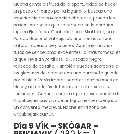
Mucha gente disfruta de la oportunidad de hacer
un paseo en barco por la laguna. Si buscas una
experiencia de navegación diferente, prueba los
paseos en zodiac que se ofrecen en la cercana
laguna Fjallsárlón. Continúa hacia Skaftafell, en el
Parque Nacional Vatnajökull, una hermosa zona
natural rodeada de glaciares. Aquí hay muchas
rutas de senderismo excelentes, la más famosa es
la que lleva a Svartifoss, la Cascada Negra,
rodeada de basalto. También puedes acercarte a
los glaciares del parque con una caminata guiada
por el hielo. Verás impresionantes formaciones de
hielo y aprenderás datos interesantes sobre su
formación. Continúa hacia el pintoresco pueblo de
Kirkjubæjarklaustur, que antiguamente albergaba
un convento medieval. Noche en la zona de
Kirkjubæjarklaustur.
Día 9 VÍK – SKÓGAR –
REIKIAVIK
( 290 km )