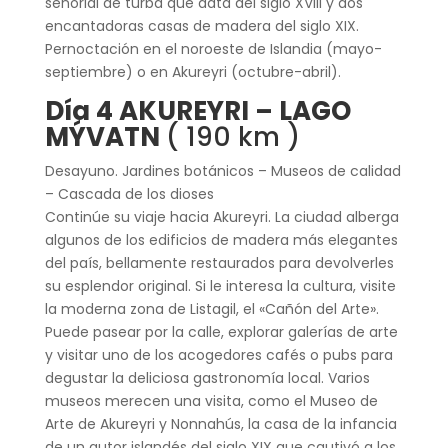
señorial de turba que data del siglo XVIII y dos
encantadoras casas de madera del siglo XIX.
Pernoctación en el noroeste de Islandia (mayo-
septiembre) o en Akureyri (octubre-abril).
Día 4 AKUREYRI – LAGO
MÝVATN
( 190 km )
Desayuno. Jardines botánicos – Museos de calidad
– Cascada de los dioses
Continúe su viaje hacia Akureyri. La ciudad alberga
algunos de los edificios de madera más elegantes
del país, bellamente restaurados para devolverles
su esplendor original. Si le interesa la cultura, visite
la moderna zona de Listagil, el «Cañón del Arte».
Puede pasear por la calle, explorar galerías de arte
y visitar uno de los acogedores cafés o pubs para
degustar la deliciosa gastronomía local. Varios
museos merecen una visita, como el Museo de
Arte de Akureyri y Nonnahús, la casa de la infancia
de un autor islandés del siglo XIX que cautivó a los