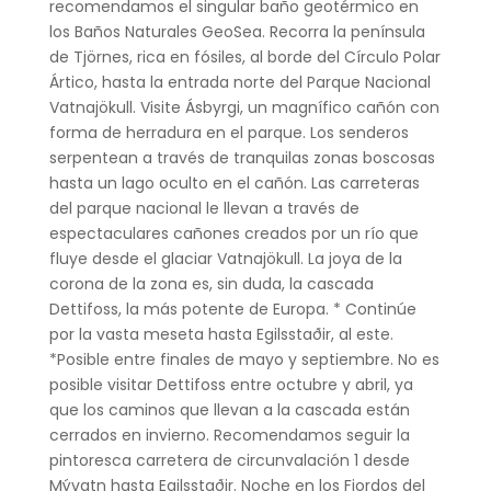
recomendamos el singular baño geotérmico en
los Baños Naturales GeoSea. Recorra la península
de Tjörnes, rica en fósiles, al borde del Círculo Polar
Ártico, hasta la entrada norte del Parque Nacional
Vatnajökull. Visite Ásbyrgi, un magnífico cañón con
forma de herradura en el parque. Los senderos
serpentean a través de tranquilas zonas boscosas
hasta un lago oculto en el cañón. Las carreteras
del parque nacional le llevan a través de
espectaculares cañones creados por un río que
fluye desde el glaciar Vatnajökull. La joya de la
corona de la zona es, sin duda, la cascada
Dettifoss, la más potente de Europa. * Continúe
por la vasta meseta hasta Egilsstaðir, al este.
*Posible entre finales de mayo y septiembre. No es
posible visitar Dettifoss entre octubre y abril, ya
que los caminos que llevan a la cascada están
cerrados en invierno. Recomendamos seguir la
pintoresca carretera de circunvalación 1 desde
Mývatn hasta Egilsstaðir. Noche en los Fiordos del