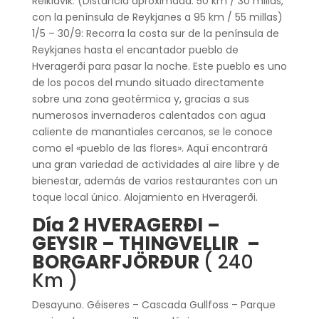
Reikiavik. (Distancia aproximada: 50 km / 30 millas,
con la península de Reykjanes a 95 km / 55 millas)
1/5 – 30/9: Recorra la costa sur de la península de
Reykjanes hasta el encantador pueblo de
Hveragerði para pasar la noche. Este pueblo es uno
de los pocos del mundo situado directamente
sobre una zona geotérmica y, gracias a sus
numerosos invernaderos calentados con agua
caliente de manantiales cercanos, se le conoce
como el «pueblo de las flores». Aquí encontrará
una gran variedad de actividades al aire libre y de
bienestar, además de varios restaurantes con un
toque local único. Alojamiento en Hveragerði.
Día 2 HVERAGERÐI –
GEYSIR – THINGVELLIR –
BORGARFJÖRÐUR
( 240
Km )
Desayuno. Géiseres – Cascada Gullfoss – Parque