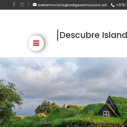
webemocions@viatgesemocions.ad
+376 
Descubre Islandi