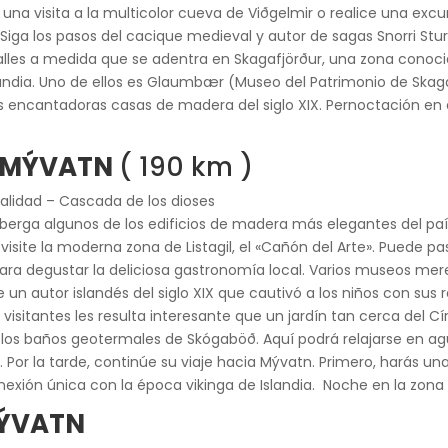
una visita a la multicolor cueva de Viðgelmir o realice una excurs
 Siga los pasos del cacique medieval y autor de sagas Snorri Stur
les a medida que se adentra en Skagafjörður, una zona conocida
landia. Uno de ellos es Glaumbær (Museo del Patrimonio de Skaga
 dos encantadoras casas de madera del siglo XIX. Pernoctación e
O MÝVATN
( 190 km )
alidad – Cascada de los dioses
alberga algunos de los edificios de madera más elegantes del pa
a, visite la moderna zona de Listagil, el «Cañón del Arte». Puede pa
para degustar la deliciosa gastronomía local. Varios museos me
 un autor islandés del siglo XIX que cautivó a los niños con sus rel
visitantes les resulta interesante que un jardín tan cerca del Cí
 los baños geotermales de Skógaböð. Aquí podrá relajarse en agu
os. Por la tarde, continúe su viaje hacia Mývatn. Primero, harás
xión única con la época vikinga de Islandia. Noche en la zona 
MÝVATN