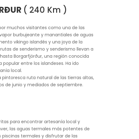
ÖRÐUR
( 240 Km )
da por muchos visitantes como una de las
vapor burbujeante y manantiales de aguas
mento vikingo islandés y una joya de la
 rutas de senderismo y senderismo llevan a
r hasta Borgarfjörður, una región conocida
a popular entre los islandeses. Ha ido
anía local.
ntoresca ruta natural de las tierras altas,
ados de junio y mediados de septiembre.
ritas para encontrar artesanía local y
hver, las aguas termales más potentes de
iscinas termales y disfrutar de las