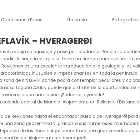
Condicions i Preus
Ubicació
Fotografies
EFLAVÍK – HVERAGERÐI
avík, recoja su equipaje y pase por la aduana. Recoja su coche de
Islandia, le sugerimos que se tome un tiempo para explorar la 
. Reykjanes es una excelente introducción a la geología y los vo
características inusuales e impresionantes en toda la península, 
 zona de Krýsuvík, donde podrá contemplar peculiares y colori
amosa Laguna Azul, y puede que disfrute de la oportunidad de re
e reservarse con antelación. ¡Podemos ayudarle!
la colorida capital de Islandia. Alojamiento en Reikiavik. (Distanc
sula de Reykjanes hasta el encantador pueblo de Hveragerði para 
e una zona geotérmica y, gracias a sus numerosos invernadero
pueblo de las flores». Aquí encontrará una gran variedad de acti
local único. Alojamiento en Hveragerði.