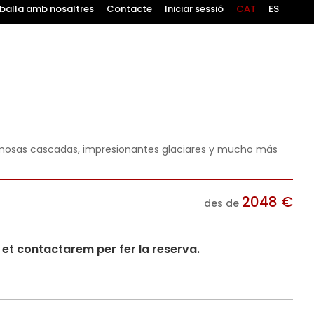
balla amb nosaltres
Contacte
Iniciar sessió
CAT
ES
rmosas cascadas, impresionantes glaciares y mucho más
2048
€
des de
i et contactarem per fer la reserva.