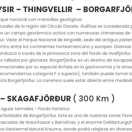
EYSIR – THINGVELLIR – BORGARFJ
rque nacional con maravillas geológicas
naturales de la región del Círculo Dorado. Gullfoss es considera
 es un campo geotérmico activo con numerosas chimeneas de 
r. Visite el Parque Nacional de Þingvellir, sede del antiguo parla
entro entre los continentes norteamericano y europeo. Diversas
.Conduzca a través de la pintoresca zona del fiordo de Hvalfjörðu
es tallados por glaciares. Borgarfjörður es un destino de escapad
rnacionales por su especial énfasis en la gastronomía y la artes
recomendamos categoría F o superior), también puede tomar la pi
hasta Borgarfjörður. La carretera suele estar abierta entre medi
 – SKAGAFJÖRÐUR
( 300 Km )
aguas termales – Fiordo histórico
actividades de Borgarfjörður. Esta es una de nuestras zonas favo
 cascadas de Hraunfossar y Barnafoss, y el enorme Deildartungu
a Geotermal Natural Krauma, donde podrá relajarse en diversas p