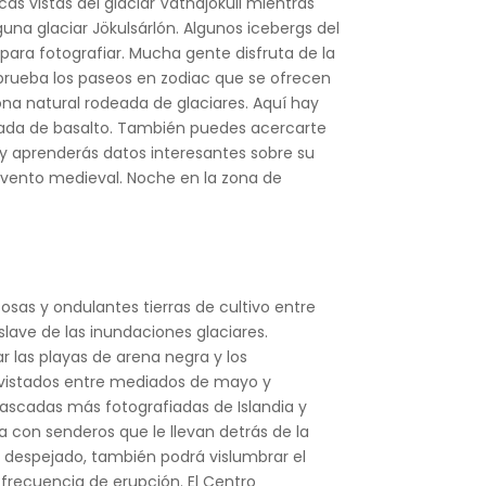
cas vistas del glaciar Vatnajökull mientras
guna glaciar Jökulsárlón. Algunos icebergs del
para fotografiar. Mucha gente disfruta de la
 prueba los paseos en zodiac que se ofrecen
zona natural rodeada de glaciares. Aquí hay
deada de basalto. También puedes acercarte
 y aprenderás datos interesantes sobre su
nvento medieval. Noche en la zona de
osas y ondulantes tierras de cultivo entre
lave de las inundaciones glaciares.
 las playas de arena negra y los
 avistados entre mediados de mayo y
cascadas más fotografiadas de Islandia y
a con senderos que le llevan detrás de la
á despejado, también podrá vislumbrar el
r frecuencia de erupción. El Centro