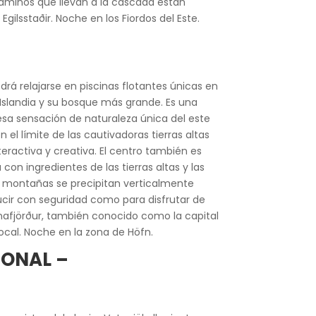
s caminos que llevan a la cascada están
ilsstaðir. Noche en los Fiordos del Este.
á relajarse en piscinas flotantes únicas en
 Islandia y su bosque más grande. Es una
esa sensación de naturaleza única del este
l límite de las cautivadoras tierras altas
nteractiva y creativa. El centro también es
on ingredientes de las tierras altas y las
es montañas se precipitan verticalmente
ucir con seguridad como para disfrutar de
ornafjörður, también conocido como la capital
ocal. Noche en la zona de Höfn.
IONAL –