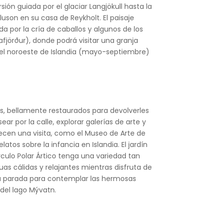
ión guiada por el glaciar Langjökull hasta la
luson en su casa de Reykholt. El paisaje
 por la cría de caballos y algunos de los
fjörður), donde podrá visitar una granja
n el noroeste de Islandia (mayo-septiembre)
ís, bellamente restaurados para devolverles
sear por la calle, explorar galerías de arte y
recen una visita, como el Museo de Arte de
atos sobre la infancia en Islandia. El jardín
rculo Polar Ártico tenga una variedad tan
as cálidas y relajantes mientras disfruta de
 una parada para contemplar las hermosas
del lago Mývatn.