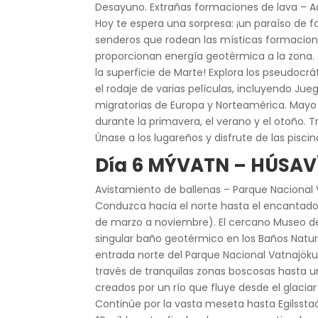
Desayuno. Extrañas formaciones de lava – A
Hoy te espera una sorpresa: ¡un paraíso de 
senderos que rodean las místicas formaciones
proporcionan energía geotérmica a la zona. 
la superficie de Marte! Explora los pseudocr
el rodaje de varias películas, incluyendo Ju
migratorias de Europa y Norteamérica. Mayo 
durante la primavera, el verano y el otoño. 
Únase a los lugareños y disfrute de las pisc
Día 6 MÝVATN – HÚSAVÍ
Avistamiento de ballenas – Parque Nacional V
Conduzca hacia el norte hasta el encantador
de marzo a noviembre). El cercano Museo de 
singular baño geotérmico en los Baños Natural
entrada norte del Parque Nacional Vatnajöku
través de tranquilas zonas boscosas hasta un
creados por un río que fluye desde el glaciar
Continúe por la vasta meseta hasta Egilsstaði