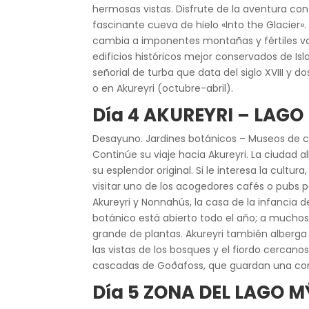
hermosas vistas. Disfrute de la aventura con 
fascinante cueva de hielo «Into the Glacier».
cambia a imponentes montañas y fértiles val
edificios históricos mejor conservados de Is
señorial de turba que data del siglo XVIII y
o en Akureyri (octubre-abril).
Día 4 AKUREYRI – LAG
Desayuno. Jardines botánicos – Museos de c
Continúe su viaje hacia Akureyri. La ciudad 
su esplendor original. Si le interesa la cultur
visitar uno de los acogedores cafés o pubs 
Akureyri y Nonnahús, la casa de la infancia de
botánico está abierto todo el año; a muchos 
grande de plantas. Akureyri también alberga
las vistas de los bosques y el fiordo cercan
cascadas de Goðafoss, que guardan una cone
Día 5 ZONA DEL LAGO 