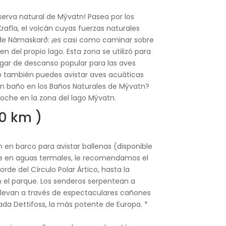
serva natural de Mývatn! Pasea por los
rafla, el volcán cuyas fuerzas naturales
o de Námaskarð: ¡es casi como caminar sobre
 del propio lago. Esta zona se utilizó para
lugar de descanso popular para las aves
ro también puedes avistar aves acuáticas
n un baño en los Baños Naturales de Mývatn?
Noche en la zona del lago Mývatn.
10 km )
en barco para avistar ballenas (disponible
rse en aguas termales, le recomendamos el
rde del Círculo Polar Ártico, hasta la
n el parque. Los senderos serpentean a
e llevan a través de espectaculares cañones
cada Dettifoss, la más potente de Europa. *