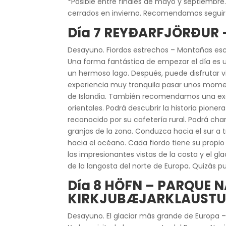
*Posible entre finales de mayo y septiembre. 
cerrados en invierno. Recomendamos seguir la
Día 7 REYÐARFJÖRÐUR
Desayuno. Fiordos estrechos – Montañas es
Una forma fantástica de empezar el día es u
un hermoso lago. Después, puede disfrutar v
experiencia muy tranquila pasar unos moment
de Islandia. También recomendamos una excurs
orientales. Podrá descubrir la historia pioner
reconocido por su cafetería rural. Podrá char
granjas de la zona. Conduzca hacia el sur a
hacia el océano. Cada fiordo tiene su propio
las impresionantes vistas de la costa y el gl
de la langosta del norte de Europa. Quizás p
Día 8 HÖFN – PARQUE 
KIRKJUBÆJARKLAUST
Desayuno. El glaciar más grande de Europa –