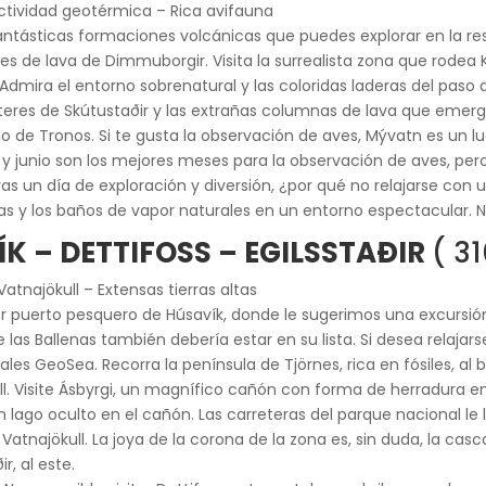
ctividad geotérmica – Rica avifauna
fantásticas formaciones volcánicas que puedes explorar en la re
 de lava de Dimmuborgir. Visita la surrealista zona que rodea K
Admira el entorno sobrenatural y las coloridas laderas del pas
áteres de Skútustaðir y las extrañas columnas de lava que emergen
ego de Tronos. Si te gusta la observación de aves, Mývatn es un 
y junio son los mejores meses para la observación de aves, pe
Tras un día de exploración y diversión, ¿por qué no relajarse co
inas y los baños de vapor naturales en un entorno espectacular. 
K – DETTIFOSS – EGILSSTAÐIR
( 3
atnajökull – Extensas tierras altas
 puerto pesquero de Húsavík, donde le sugerimos una excursión 
las Ballenas también debería estar en su lista. Si desea relaja
es GeoSea. Recorra la península de Tjörnes, rica en fósiles, al bo
ll. Visite Ásbyrgi, un magnífico cañón con forma de herradura e
 lago oculto en el cañón. Las carreteras del parque nacional l
 Vatnajökull. La joya de la corona de la zona es, sin duda, la cas
r, al este.