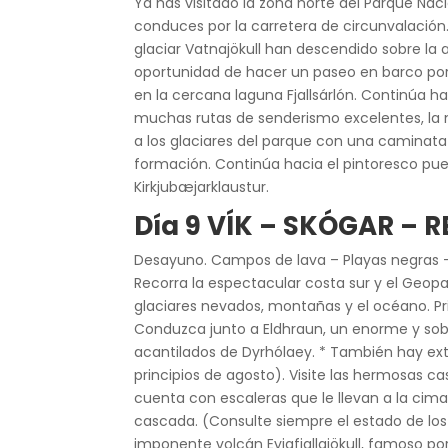
Ya has visitado la zona norte del Parque Nacio
conduces por la carretera de circunvalación. 
glaciar Vatnajökull han descendido sobre la
oportunidad de hacer un paseo en barco por 
en la cercana laguna Fjallsárlón. Continúa h
muchas rutas de senderismo excelentes, la 
a los glaciares del parque con una caminata
formación. Continúa hacia el pintoresco pu
Kirkjubæjarklaustur.
Día 9 VÍK – SKÓGAR – R
Desayuno. Campos de lava – Playas negras
Recorra la espectacular costa sur y el Geopa
glaciares nevados, montañas y el océano. Pri
Conduzca junto a Eldhraun, un enorme y sobr
acantilados de Dyrhólaey. * También hay ext
principios de agosto). Visite las hermosas c
cuenta con escaleras que le llevan a la cima
cascada. (Consulte siempre el estado de los
imponente volcán Eyjafjallajökull, famoso por