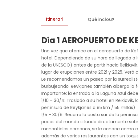
Itinerari
Què inclou?
Día 1 AEROPUERTO DE K
Una vez que aterrice en el aeropuerto de Kefl
hotel. Dependiendo de su hora de llegada a 
de la UNESCO) antes de partir hacia Reikiavik
lugar de erupciones entre 2021 y 2025. Verá 
Le recomendamos un paseo por la surrealista
burbujeando. Reykjanes también alberga la f
Importante: la entrada a la Laguna Azul deb
1/10 – 30/4: Traslado a su hotel en Reikiavik, 
península de Reykjanes a 95 km / 55 millas)
1/5 – 30/9: Recorra la costa sur de la penín
pocos del mundo situado directamente sobr
manantiales cercanos, se le conoce como el «
además de varios restaurantes con un toque 