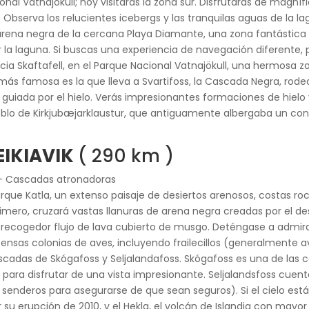
nal Vatnajökull; hoy visitarás la zona sur. Disfrutarás de magnífi
Observa los relucientes icebergs y las tranquilas aguas de la la
 arena negra de la cercana Playa Diamante, una zona fantástica 
la laguna. Si buscas una experiencia de navegación diferente,
acia Skaftafell, en el Parque Nacional Vatnajökull, una hermosa 
más famosa es la que lleva a Svartifoss, la Cascada Negra, ro
 guiada por el hielo. Verás impresionantes formaciones de hielo
eblo de Kirkjubæjarklaustur, que antiguamente albergaba un co
EIKIAVIK
( 290 km )
 – Cascadas atronadoras
rque Katla, un extenso paisaje de desiertos arenosos, costas roc
mero, cruzará vastas llanuras de arena negra creadas por el des
ecogedor flujo de lava cubierto de musgo. Deténgase a admirar
ensas colonias de aves, incluyendo frailecillos (generalmente
ascadas de Skógafoss y Seljalandafoss. Skógafoss es una de las 
 para disfrutar de una vista impresionante. Seljalandsfoss cuent
 senderos para asegurarse de que sean seguros). Si el cielo est
 su erupción de 2010, y el Hekla, el volcán de Islandia con mayo