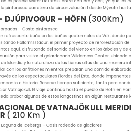
No es posible visitar Dettifoss entre octubre y abril, ya que lo
 pintoresca carretera de circunvalación 1 desde Mývatn hasta Eg
 – DJÚPIVOGUR – HÖFN
(300Km)
carpadas – Costa pintoresca
n refrescante baño en los baños geotermales de Vök, donde podr
isitando Hallormsstaður, el primer proyecto de reforestación de
os aquí, disfrutando del sonido del viento en los árboles y de 
ión para visitar el galardonado Wilderness Center, ubicado en e
a de Islandia y la naturaleza de las tierras altas de una manera i
lar con los anfitriones mientras preparan una comida elaborada c
 través de los espectaculares Fiordos del Este, donde imponent
 encanto e historia. Reserve tiempo suficiente, tanto para cond
aciar Vatnajökull. El viaje continúa hasta el pueblo de Höfn en H
ueda probar algunos de estos langostinos en algún restaurante l
NACIONAL DE VATNAJÖKULL MERID
UR
( 210 Km )
 Laguna de Icebergs – Oasis rodeado de glaciares