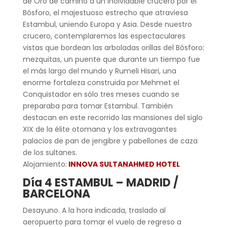
de Oro de camino a un inolvidable crucero por el
Bósforo, el majestuoso estrecho que atraviesa
Estambul, uniendo Europa y Asia. Desde nuestro
crucero, contemplaremos las espectaculares
vistas que bordean las arboladas orillas del Bósforo:
mezquitas, un puente que durante un tiempo fue
el más largo del mundo y Rumeli Hisari, una
enorme fortaleza construida por Mehmet el
Conquistador en sólo tres meses cuando se
preparaba para tomar Estambul. También
destacan en este recorrido las mansiones del siglo
XIX de la élite otomana y los extravagantes
palacios de pan de jengibre y pabellones de caza
de los sultanes.
Alojamiento:
INNOVA SULTANAHMED HOTEL
Día 4 ESTAMBUL – MADRID /
BARCELONA
Desayuno. A la hora indicada, traslado al
aeropuerto para tomar el vuelo de regreso a