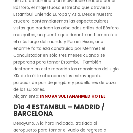
de Oro de camino a un inolvidable crucero por el
Bósforo, el majestuoso estrecho que atraviesa
Estambul, uniendo Europa y Asia. Desde nuestro
crucero, contemplaremos las espectaculares
vistas que bordean las arboladas orillas del Bósforo:
mezquitas, un puente que durante un tiempo fue
el más largo del mundo y Rumeli Hisari, una
enorme fortaleza construida por Mehmet el
Conquistador en sólo tres meses cuando se
preparaba para tomar Estambul. También
destacan en este recorrido las mansiones del siglo
XIX de la élite otomana y los extravagantes
palacios de pan de jengibre y pabellones de caza
de los sultanes.
Alojamiento:
INNOVA SULTANAHMED HOTEL
Día 4 ESTAMBUL – MADRID /
BARCELONA
Desayuno. A la hora indicada, traslado al
aeropuerto para tomar el vuelo de regreso a