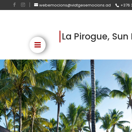
webemocions@viatgesemocions.ad
+376 
La Pirogue, Sun