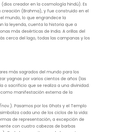
(dios creador en la cosmología hindú). Es
la creación (Brahma), y fue construido en el
 el mundo, lo que engrandece la
 la leyenda, cuenta la historia que a
nas más desérticas de India. A orillas del
ás cerca del lago, todas las campanas y los
ugares más sagrados del mundo para los
zar yagnas por varios cientos de años (las
 o sacrificio que se realiza a una divinidad.
s, como manifestación externa de la
/nov.). Pasamos por los Ghats y el Templo
simboliza cada uno de los ciclos de la vida:
formas de representación, a excepción de
almente con cuatro cabezas de barbas