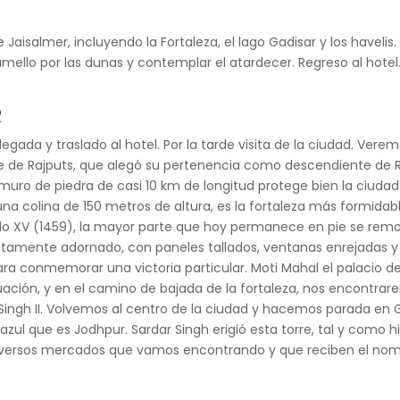
 Jaisalmer, incluyendo la Fortaleza, el lago Gadisar y los haveli
mello por las dunas y contemplar el atardecer. Regreso al hotel
R
legada y traslado al hotel. Por la tarde visita de la ciudad. Ver
ore de Rajputs, que alegó su pertenencia como descendiente d
 muro de piedra de casi 10 km de longitud protege bien la ciuda
una colina de 150 metros de altura, es la fortaleza más formida
glo XV (1459), la mayor parte que hoy permanece en pie se rem
sitamente adornado, con paneles tallados, ventanas enrejadas y 
 conmemorar una victoria particular. Moti Mahal el palacio de la
nuación, y en el camino de bajada de la fortaleza, nos encontra
ingh II. Volvemos al centro de la ciudad y hacemos parada en 
azul que es Jodhpur. Sardar Singh erigió esta torre, tal y como
 diversos mercados que vamos encontrando y que reciben el no