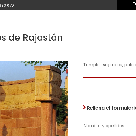
T
393 070
os de Rajastán
Templos sagrados, palac
Rellena el formular