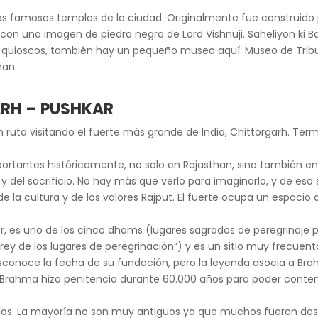
s famosos templos de la ciudad. Originalmente fue construido po
con una imagen de piedra negra de Lord Vishnuji. Saheliyon ki Bari
 y quioscos, también hay un pequeño museo aquí. Museo de Tri
han.
GARH – PUSHKAR
 ruta visitando el fuerte más grande de India, Chittorgarh. Term
ortantes históricamente, no solo en Rajasthan, sino también en 
 y del sacrificio. No hay más que verlo para imaginarlo, y de es
e la cultura y de los valores Rajput. El fuerte ocupa un espaci
r, es uno de los cinco dhams (lugares sagrados de peregrinaje p
ey de los lugares de peregrinación”) y es un sitio muy frecuenta
esconoce la fecha de su fundación, pero la leyenda asocia a Bra
os Brahma hizo penitencia durante 60.000 años para poder conte
s. La mayoría no son muy antiguos ya que muchos fueron destrui