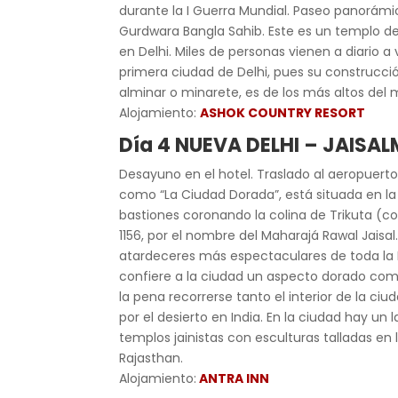
durante la I Guerra Mundial. Paseo panorámic
Gurdwara Bangla Sahib. Este es un templo de 
en Delhi. Miles de personas vienen a diario
primera ciudad de Delhi, pues su construcció
alminar o minarete, es de los más altos del 
Alojamiento:
ASHOK COUNTRY RESORT
Día 4 NUEVA DELHI – JAISA
Desayuno en el hotel. Traslado al aeropuerto
como “La Ciudad Dorada”, está situada en la 
bastiones coronando la colina de Trikuta (co
1156, por el nombre del Maharajá Rawal Jaisa
atardeceres más espectaculares de toda la In
confiere a la ciudad un aspecto dorado co
la pena recorrerse tanto el interior de la 
por el desierto en India. En la ciudad hay un 
templos jainistas con esculturas talladas en 
Rajasthan.
Alojamiento:
ANTRA INN