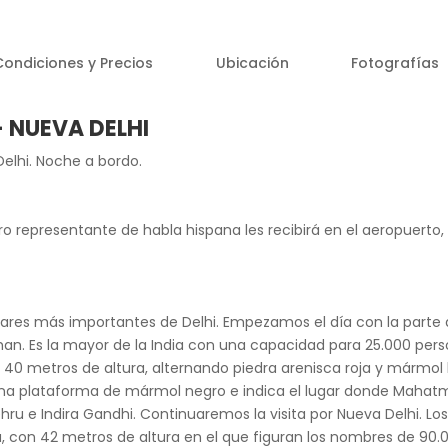
Condiciones y Precios
Ubicación
Fotografías
– NUEVA DELHI
Delhi. Noche a bordo.
ro representante de habla hispana les recibirá en el aeropuerto, a
ugares más importantes de Delhi. Empezamos el día con la parte 
n. Es la mayor de la India con una capacidad para 25.000 pers
40 metros de altura, alternando piedra arenisca roja y mármol 
na plataforma de mármol negro e indica el lugar donde Mahatma
u e Indira Gandhi. Continuaremos la visita por Nueva Delhi. Los
ra, con 42 metros de altura en el que figuran los nombres de 90.