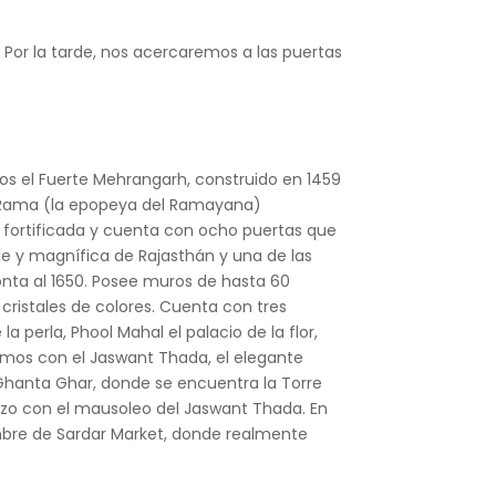
s. Por la tarde, nos acercaremos a las puertas
.
emos el Fuerte Mehrangarh, construido en 1459
e Rama (la epopeya del Ramayana)
d fortificada y cuenta con ocho puertas que
ble y magnífica de Rajasthán y una de las
onta al 1650. Posee muros de hasta 60
cristales de colores. Cuenta con tres
 perla, Phool Mahal el palacio de la flor,
remos con el Jaswant Thada, el elegante
Ghanta Ghar, donde se encuentra la Torre
 hizo con el mausoleo del Jaswant Thada. En
mbre de Sardar Market, donde realmente