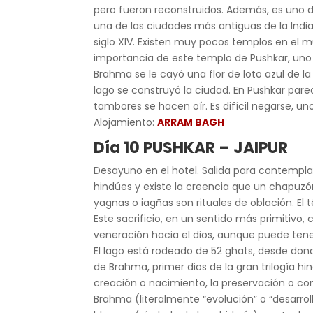
pero fueron reconstruidos. Además, es uno 
una de las ciudades más antiguas de la India
siglo XIV. Existen muy pocos templos en el 
importancia de este templo de Pushkar, uno 
Brahma se le cayó una flor de loto azul de la
lago se construyó la ciudad. En Pushkar par
tambores se hacen oír. Es difícil negarse, uno
Alojamiento:
ARRAM BAGH
Día 10 PUSHKAR – JAIPUR
Desayuno en el hotel. Salida para contempla
hindúes y existe la creencia que un chapuzón
yagnas o iagñas son rituales de oblación. El t
Este sacrificio, en un sentido más primitivo
veneración hacia el dios, aunque puede tene
El lago está rodeado de 52 ghats, desde don
de Brahma, primer dios de la gran trilogía hi
creación o nacimiento, la preservación o co
Brahma (literalmente “evolución” o “desarro