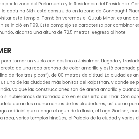
o por la zona del Parlamento y la Residencia del Presidente. Con
la doctrina Sikh, está construido en la zona de Connaught Plac
 a visitar este templo. También veremos el Qutub Minar, es uno
n se inició en 1199. Este complejo se caracteriza por combinar e
mundo, alcanza una altura de 72.5 metros. Regreso al hotel.
LMER
 para tomar un vuelo con destino a Jaisalmer. Llegada y traslad
cresta de una roca arenosa de color amarillo y está coronada po
lina de “los tres picos”), de 80 metros de altitud. La ciudad es 
l. Es una de las ciudades más bonitas del Rajasthan, y donde se
dia, ya que las construcciones son de arena amarilla y cuando se
mo si hubiéramos derramado oro en el desierto del Thar. Con 
ciudadela como los monumentos de los alrededores, así como par
lago artificial que recoge el agua de la lluvia, el Lago Gadisar, c
la roca, varios templos hindúes, el Palacio de la ciudad y varios