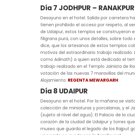
Día 7 JODHPUR – RANAKPUR
Desayuno en el hotel. Salida por carretera h
tienen prohibido el acceso por respeto, al se
de Udaipur, estos templos se construyeron en 
filigrana pura, con unos detalles, sobre tod
dice, que los artesanos de estos templos co
motivos del extraordinario trabajo realizado.
como Adinath) a quien está dedicado el templ
trabajo realizado en el Templo Jainista de R
votación de las nuevas 7 maravillas del mundo,
Alojamiento:
REGENTA MEWARGARH
Día 8 UDAIPUR
Desayuno en el hotel. Por la mañana se visit
colección de miniaturas y porcelanas, y el Ja
(sujeto al nivel del agua). El Palacio de la 
corazón de la ciudad de Udaipur y torres que
museo que guarda el legado de los Rajput gob