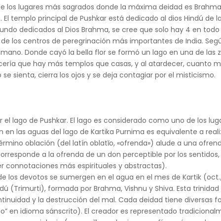
de los lugares más sagrados donde la máxima deidad es Brahma 
. El templo principal de Pushkar está dedicado al dios Hindú de 
mundo dedicados al Dios Brahma, se cree que solo hay 4 en todo
de los centros de peregrinación más importantes de India. Según
 mano. Donde cayó la bella flor se formó un lago en una de las zo
ecería que hay más templos que casas, y al atardecer, cuanto m
 se sienta, cierra los ojos y se deja contagiar por el misticismo.
r el lago de Pushkar. El lago es considerado como uno de los l
 en las aguas del lago de Kartika Purnima es equivalente a reali
érmino oblación (del latín oblatĭo, «ofrenda») alude a una ofrenda
, corresponde a la ofrenda de un don perceptible por los sentido
r connotaciones más espirituales y abstractas).
de los devotos se sumergen en el agua en el mes de Kartik (oct.
ndú (Trimurti), formada por Brahma, Vishnu y Shiva. Esta trinidad 
ntinuidad y la destrucción del mal. Cada deidad tiene diversas 
llo” en idioma sánscrito). El creador es representado tradicion