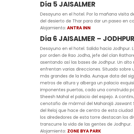
Día 5 JAISALMER
Desayuno en el hotel. Por la mañana visita de
del desierto de Thar para dar un paseo en ca
Alojamiento:
ANTRA INN
Día 6 JAISALMER – JODHPU
Desayuno en el hotel. Salida hacia Jodhpur. L
por orden de Rao Jodha, jefe del clan Rath
asentando así las bases de Jodhpur. Un alto
enfrentan varias direcciones. Situado sobre 
más grandes de la India. Aunque data del si
metros de altura y alberga un palacio exqui
imponentes puertas, cada una construida para
Sheesh Mahal el palacio del espejo. A conti
cenotafio de mármol del Maharajá Jaswant S
del Reloj que hace de centro de esta ciudad 
los alrededores de esta torre destacan los
transcurre la vida de las gentes de Jodhpur.
Alojamiento:
ZONE BYA PARK