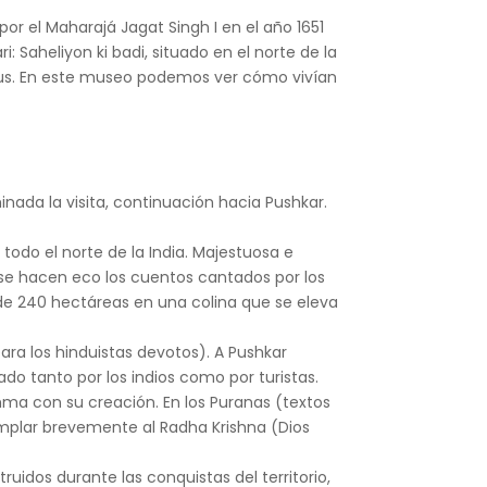
r el Maharajá Jagat Singh I en el año 1651
: Saheliyon ki badi, situado en el norte de la
bus. En este museo podemos ver cómo vivían
inada la visita, continuación hacia Pushkar.
todo el norte de la India. Majestuosa e
o se hacen eco los cuentos cantados por los
o de 240 hectáreas en una colina que se eleva
ara los hinduistas devotos). A Pushkar
do tanto por los indios como por turistas.
hma con su creación. En los Puranas (textos
mplar brevemente al Radha Krishna (Dios
dos durante las conquistas del territorio,