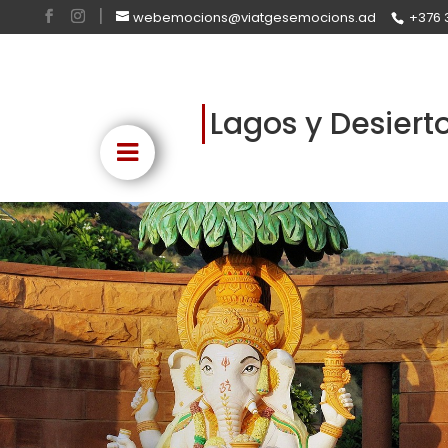
webemocions@viatgesemocions.ad
+376 
Lagos y Desiert