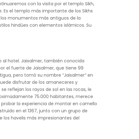
tinuaremos con la visita por el templo Sikh,
e. Es el templo más importante de los Sikhs
 de los monumentos más antiguos de la
stilos hindúes con elementos islámicos. Su
o al hotel. Jaisalmer, también conocida
r el fuerte de Jaisalmer, que tiene 99
antigua, pero tomó su nombre “Jaisalmer” en
 puede disfrutar de los amaneceres y
 reflejan los rayos de sol en las rocas, le
aproximadamente 75.000 habitantes, merece
a probar la experiencia de montar en camello
onstruido en el 1367, junto con un grupo de
 de los havelis más impresionantes del