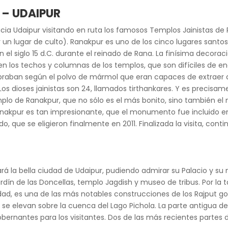
 – UDAIPUR
acia Udaipur visitando en ruta los famosos Templos Jainistas de 
r un lugar de culto). Ranakpur es uno de los cinco lugares santo
el siglo 15 d.C. durante el reinado de Rana. La finísima decorac
o en los techos y columnas de los templos, que son difíciles de 
braban según el polvo de mármol que eran capaces de extraer d
 Los dioses jainistas son 24, llamados tirthankares. Y es precis
o de Ranakpur, que no sólo es el más bonito, sino también el may
anakpur es tan impresionante, que el monumento fue incluido en la
 que se eligieron finalmente en 2011. Finalizada la visita, contin
ará la bella ciudad de Udaipur, pudiendo admirar su Palacio y s
rdín de las Doncellas, templo Jagdish y museo de tribus. Por la 
ciudad, es una de las más notables construcciones de los Rajput 
 se elevan sobre la cuenca del Lago Pichola. La parte antigua d
ernantes para los visitantes. Dos de las más recientes partes d