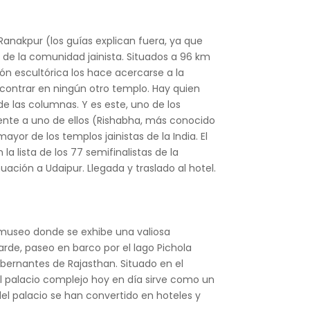
Ranakpur (los guías explican fuera, ya que
s de la comunidad jainista. Situados a 96 km
ión escultórica los hace acercarse a la
encontrar en ningún otro templo. Hay quien
e las columnas. Y es este, uno de los
amente a uno de ellos (Rishabha, más conocido
or de los templos jainistas de la India. El
 lista de los 77 semifinalistas de la
uación a Udaipur. Llegada y traslado al hotel.
u museo donde se exhibe una valiosa
tarde, paseo en barco por el lago Pichola
gobernantes de Rajasthan. Situado en el
el palacio complejo hoy en día sirve como un
el palacio se han convertido en hoteles y