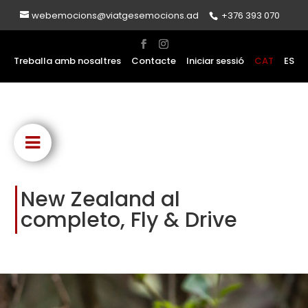
webemocions@viatgesemocions.ad
+376 393 070
Treballa amb nosaltres
Contacte
Iniciar sessió
CAT
ES
New Zealand al
completo, Fly & Drive