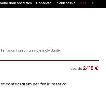
balla amb nosaltres
Contacte
Iniciar sessió
CAT
ES
errocarril crean un viaje inolvidable.
2418
€
des de
i et contactarem per fer la reserva.