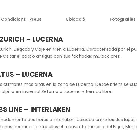
Condicions i Preus
Ubicació
Fotografies
 ZURICH – LUCERNA
Zurich. Llegada y viaje en tren a Lucerna. Caracterizada por el p
e visitar el casco antiguo con sus fachadas multicolores.
ATUS – LUCERNA
s cumbres mas altas en la zona de Lucerna. Desde Kriens se sub
e alpino en invierno! Retorno a Lucerna y tiempo libre.
SS LINE – INTERLAKEN
ximadamente dos horas a Interlaken. Ubicado entre los dos lagos d
añas cercanas, entre ellos el triunvirato famoso del Eiger, Mön