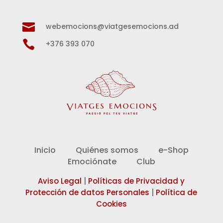

webemocions@viatgesemocions.ad

+376 393 070
Inicio
Quiénes somos
e-Shop
Emociónate
Club
Aviso Legal
|
Políticas de Privacidad y
Protección de datos Personales
|
Política de
Cookies