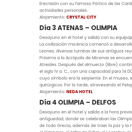
Erecteión con su famoso Pórtico de las Cariáti
actividades personales.
Alojamiento:
CRYSTAL CITY
Día 3 ATENAS – OLIMPIA
Desayuno en el hotel y salida con su equipaj
La civilización micénica comenzó a desarroll
Leones, diversas tumbas de sus antiguos reyes
Próxima a la Acrópolis de Micenas se encuen
Atreides. Después del almuerzo (libre) conti
el siglo IV a. C., con una capacidad para 14.0
cuyo símbolo era la serpiente. En el museo, 
quirúrgicos. Por la tarde, atravesando el Pel
Alojamiento:
NEDA HOTEL
Día 4 OLIMPIA – DELFOS
Desayuno en el hotel y salida a la hora previ
antigüedad, donde se celebraban las Olimpiad
de toda Grecia, además de traer la paz y la m