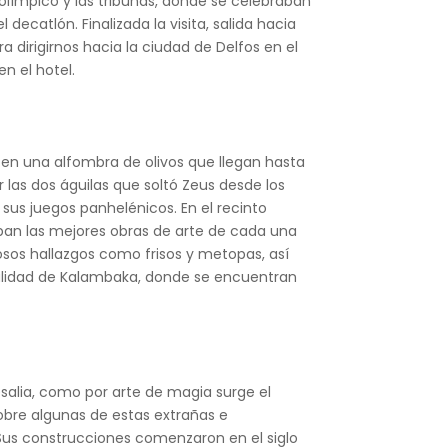
io olímpico y las tribunas, donde se celebraban
decatlón. Finalizada la visita, salida hacia
 dirigirnos hacia la ciudad de Delfos en el
n el hotel.
o en una alfombra de olivos que llegan hasta
 las dos águilas que soltó Zeus desde los
 sus juegos panhelénicos. En el recinto
aban las mejores obras de arte de cada una
osos hallazgos como frisos y metopas, así
 localidad de Kalambaka, donde se encuentran
esalia, como por arte de magia surge el
Sobre algunas de estas extrañas e
Sus construcciones comenzaron en el siglo