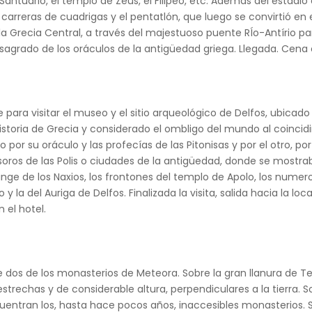
 el Santuario, el templo de Zeus, el Filipeo, etc. Además del estad
arreras de cuadrigas y el pentatlón, que luego se convirtió en el 
a Grecia Central, a través del majestuoso puente RÍo-Antírio para
grado de los oráculos de la antigüedad griega. Llegada. Cena e
e para visitar el museo y el sitio arqueológico de Delfos, ubicad
storia de Grecia y considerado el ombligo del mundo al coincidir
or su oráculo y las profecías de las Pitonisas y por el otro, por
esoros de las Polis o ciudades de la antigüedad, donde se mostr
nge de los Naxios, los frontones del templo de Apolo, los numer
 y la del Auriga de Delfos. Finalizada la visita, salida hacia la
 el hotel.
S
 de dos de los monasterios de Meteora. Sobre la gran llanura de T
trechas y de considerable altura, perpendiculares a la tierra. 
entran los, hasta hace pocos años, inaccesibles monasterios. 