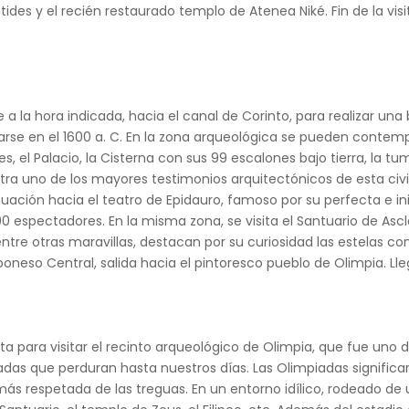
des y el recién restaurado templo de Atenea Niké. Fin de la visita
e a la hora indicada, hacia el canal de Corinto, para realizar u
arse en el 1600 a. C. En la zona arqueológica se pueden contempl
, el Palacio, la Cisterna con sus 99 escalones bajo tierra, la t
tra uno de los mayores testimonios arquitectónicos de esta civ
nuación hacia el teatro de Epidauro, famoso por su perfecta e in
00 espectadores. En la misma zona, se visita el Santuario de Ascl
entre otras maravillas, destacan por su curiosidad las estelas co
oponeso Central, salida hacia el pintoresco pueblo de Olimpia. Ll
sta para visitar el recinto arqueológico de Olimpia, que fue uno
as que perduran hasta nuestros días. Las Olimpiadas significaro
ás respetada de las treguas. En un entorno idílico, rodeado de un