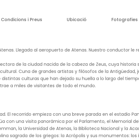
Condicions i Preus
Ubicació
Fotografies
Atenas. Llegada al aeropuerto de Atenas. Nuestro conductor le rec
tora de la ciudad nacida de la cabeza de Zeus, cuya historia se
cultural. Cuna de grandes artistas y filósofos de la Antigüedad, 
istintas culturas que han dejado su huella a lo largo del tiemp
trae a miles de visitantes de todo el mundo.
udad. El recorrido empieza con una breve parada en el estadio Pa
úa con una visita panorámica por el Parlamento, el Memorial de
iemman, la Universidad de Atenas, la Biblioteca Nacional y la A
colina sagrada de los griegos: la Acrópolis y sus monumentos: los