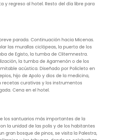
 y regreso al hotel. Resto del día libre para
na breve parada. Continuación hacia Micenas.
ar las murallas ciclópeas, la puerta de los
umba de Egisto, la tumba de Clitemnestra.
ilización, la tumba de Agamenón o de los
imitable acústica. Diseñado por Policleto en
epios, hijo de Apolo y dios de la medicina,
n recetas curativas y los instrumentos
egada. Cena en el hotel.
 de los santuarios más importantes de la
n la unidad de las polis y de los habitantes
 gran bosque de pinos, se visita la Palestra,