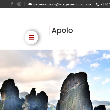
webemocions@viatgesemocions.ad
+376 
Apolo