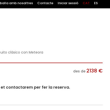
balla amb nosaltres
Contacte
Iniciar sessió
CAT
ES
cuito clásico con Meteora
2138
€
des de
i et contactarem per fer la reserva.