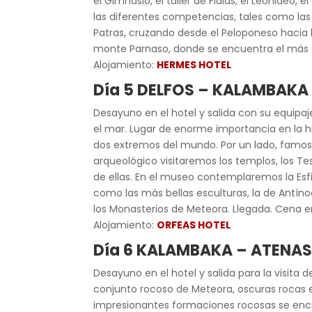
el Gimnasio, el taller de Fidias, el Leonideo,
las diferentes competencias, tales como las c
Patras, cruzando desde el Peloponeso hacia l
monte Parnaso, donde se encuentra el más sa
Alojamiento:
HERMES HOTEL
Día 5 DELFOS – KALAMBAKA
Desayuno en el hotel y salida con su equipaj
el mar. Lugar de enorme importancia en la hi
dos extremos del mundo. Por un lado, famoso p
arqueológico visitaremos los templos, los T
de ellas. En el museo contemplaremos la Esfi
como las más bellas esculturas, la de Antínoo
los Monasterios de Meteora. Llegada. Cena en
Alojamiento:
ORFEAS HOTEL
Día 6 KALAMBAKA – ATENA
Desayuno en el hotel y salida para la visita
conjunto rocoso de Meteora, oscuras rocas es
impresionantes formaciones rocosas se encu