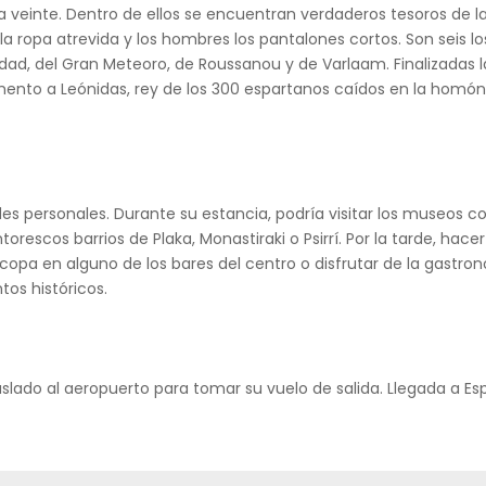
sta veinte. Dentro de ellos se encuentran verdaderos tesoros de la 
r la ropa atrevida y los hombres los pantalones cortos. Son seis
nidad, del Gran Meteoro, de Roussanou y de Varlaam. Finalizadas 
ento a Leónidas, rey de los 300 espartanos caídos en la homóni
des personales. Durante su estancia, podría visitar los museos c
torescos barrios de Plaka, Monastiraki o Psirrí. Por la tarde, hac
 copa en alguno de los bares del centro o disfrutar de la gastr
tos históricos.
aslado al aeropuerto para tomar su vuelo de salida. Llegada a Espa