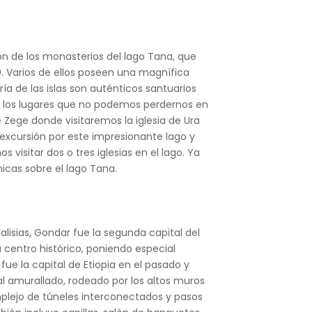
n de los monasterios del lago Tana, que
. Varios de ellos poseen una magnífica
ía de las islas son auténticos santuarios
de los lugares que no podemos perdernos en
de Zege donde visitaremos la iglesia de Ura
excursión por este impresionante lago y
isitar dos o tres iglesias en el lago.
Ya
icas sobre el lago Tana.
isias, Gondar fue la segunda capital del
u centro histórico, poniendo especial
 fue la capital de Etiopia en el pasado y
ral amurallado, rodeado por los altos muros
mplejo de túneles interconectados y pasos