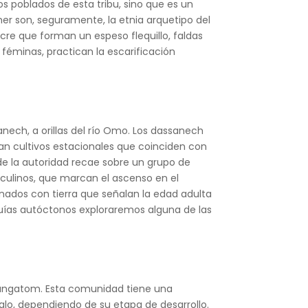
os poblados de esta tribu, sino que es un
er son, seguramente, la etnia arquetipo del
re que forman un espeso flequillo, faldas
s féminas, practican la escarificación
nech, a orillas del río Omo. Los dassanech
zan cultivos estacionales que coinciden con
de la autoridad recae sobre un grupo de
culinos, que marcan el ascenso en el
inados con tierra que señalan la edad adulta
guías autóctonos exploraremos alguna de las
nyangatom. Esta comunidad tiene una
falo, dependiendo de su etapa de desarrollo.