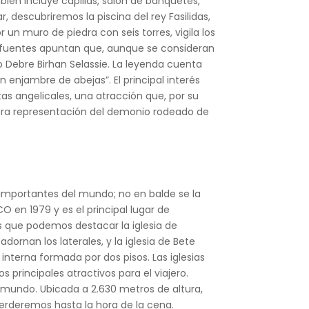
ién incluye capillas, salón de banquetes,
, descubriremos la piscina del rey Fasilidas,
un muro de piedra con seis torres, vigila los
as fuentes apuntan que, aunque se consideran
o Debre Birhan Selassie. La leyenda cuenta
 enjambre de abejas”. El principal interés
tas angelicales, una atracción que, por su
adora representación del demonio rodeado de
́s importantes del mundo; no en balde se la
O en 1979 y es el principal lugar de
las que podemos destacar la iglesia de
rnan los laterales, y la iglesia de Bete
interna formada por dos pisos. Las iglesias
os principales atractivos para el viajero.
 mundo. Ubicada a 2.630 metros de altura,
 perderemos hasta la hora de la cena.