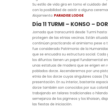
Su estilo de vida gira en torno el cuidado de
con la posibilidad de asistir a alguna ceremon
Alojamiento:
PARADISE LODGE
Día 11
TU
R
MI – KONSO
– DOR
Jornada que transcurrirá desde Turmi hasta K
protegen de las etnias vecinas. Están situada
continúan practicando el animismo pese a ten
fue considerado Patrimonio de la Humanidad.
que se encuadra su estructura social. Cada g
los difuntos tienen un papel fundamental en
unas estatuas de madera que se erigen en re
poblados dorze. Ascenderemos por una pista 
etnia de los dorze cuyas singulares casas (
presentación. En su interior, bastante espac
dorze también son conocidos por sus colorida
trabajando en telares tradicionales o hiland
semejanza de los pigmeos y los khoisan, di
las fiestas de iniciación.