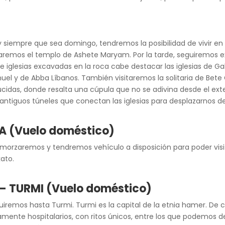
a, y siempre que sea domingo, tendremos la posibilidad de vivir 
isitaremos el templo de Ashete Maryam. Por la tarde, seguiremos e
 iglesias excavadas en la roca cabe destacar las iglesias de Gab
el y de Abba Líbanos. También visitaremos la solitaria de Bete
cidas, donde resalta una cúpula que no se adivina desde el exte
 antiguos túneles que conectan las iglesias para desplazarnos de
BA (Vuelo doméstico)
 almorzaremos y tendremos vehículo a disposición para poder vi
ato.
– TURMI (Vuelo doméstico)
iremos hasta Turmi. Turmi es la capital de la etnia hamer. De c
ente hospitalarios, con ritos únicos, entre los que podemos dest