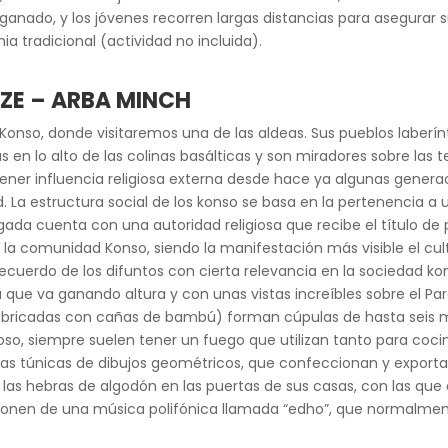
l ganado, y los jóvenes recorren largas distancias para asegurar
ia tradicional (actividad no incluida).
ZE – ARBA MINCH
onso, donde visitaremos una de las aldeas. Sus pueblos laberínt
s en lo alto de las colinas basálticas y son miradores sobre las t
er influencia religiosa externa desde hace ya algunas generacio
 La estructura social de los konso se basa en la pertenencia a 
ada cuenta con una autoridad religiosa que recibe el título de po
 la comunidad Konso, siendo la manifestación más visible el cu
cuerdo de los difuntos con cierta relevancia en la sociedad kon
que va ganando altura y con unas vistas increíbles sobre el Par
fabricadas con cañas de bambú) forman cúpulas de hasta seis me
ioso, siempre suelen tener un fuego que utilizan tanto para coc
s túnicas de dibujos geométricos, que confeccionan y exportan po
o las hebras de algodón en las puertas de sus casas, con las que 
sponen de una música polifónica llamada “edho”, que normalmen