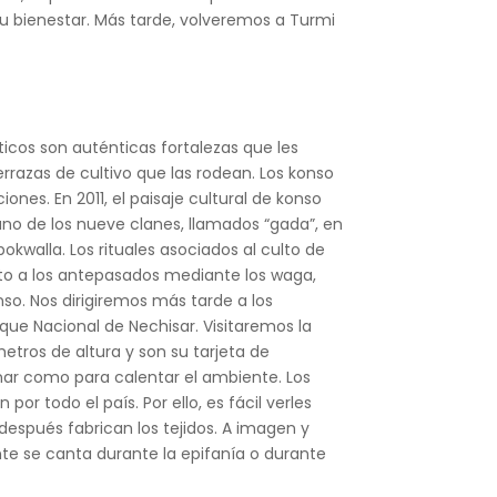
 su bienestar. Más tarde, volveremos a Turmi
icos son auténticas fortalezas que les
errazas de cultivo que las rodean. Los konso
nes. En 2011, el paisaje cultural de konso
uno de los nueve clanes, llamados “gada”, en
kwalla. Los rituales asociados al culto de
lto a los antepasados mediante los waga,
so. Nos dirigiremos más tarde a los
que Nacional de Nechisar. Visitaremos la
tros de altura y son su tarjeta de
inar como para calentar el ambiente. Los
r todo el país. Por ello, es fácil verles
después fabrican los tejidos. A imagen y
te se canta durante la epifanía o durante