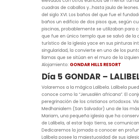
elevados con otros edificios de menor tamañ
cuadras de caballos y…hasta jaula de leones. 
del siglo XVI. Los baños del que fue el fund
baños un edificio de dos pisos que, según c
piscinas, probablemente se utilizaban para c
que fue en único templo que se salvó de la d
turístico de la iglesia yace en sus pinturas 
singularidad, la convierte en uno de los pu
llamas que se sitúan en el muro de la izquierd
Alojamiento:
GONDAR HILLS RESORT
Día 5
GONDAR – LALIBEL
Volaremos a la mágica Lalibela. Lalibela pue
conoce como la “Jerusalén africana”. El conj
peregrinación de los cristianos ortodoxos. V
Medhanialem (San Salvador) una de las más 
Mariam, una pequeña iglesia que ha conservad
de Lalibela, al estar bajo tierra, se comunican
Dedicaremos la jornada a conocer en profun
Lalibela posee la majestuosidad de sus iglesi