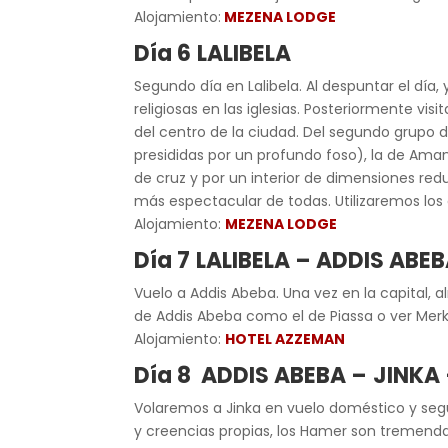
Alojamiento:
MEZENA LODGE
Día 6
LALIBELA
Segundo día en Lalibela. Al despuntar el dí
religiosas en las iglesias. Posteriormente v
del centro de la ciudad. Del segundo grupo de
presididas por un profundo foso), la de Amanu
de cruz y por un interior de dimensiones redu
más espectacular de todas. Utilizaremos los
Alojamiento:
MEZENA LODGE
Día 7
LALIBELA – ADDIS ABE
Vuelo a Addis Abeba. Una vez en la capital,
de Addis Abeba como el de Piassa o ver Merk
Alojamiento:
HOTEL AZZEMAN
Día 8 ADDIS ABEBA –
JINKA 
Volaremos a Jinka en vuelo doméstico y segu
y creencias propias, los Hamer son tremendam