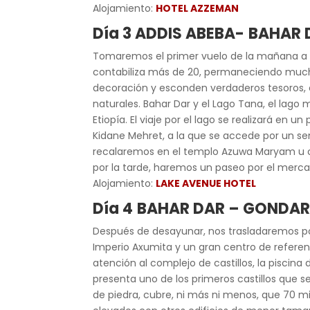
Alojamiento:
HOTEL AZZEMAN
Día 3 ADDIS ABEBA-
BAHAR D
Tomaremos el primer vuelo de la mañana a B
contabiliza más de 20, permaneciendo muchos
decoración y esconden verdaderos tesoros, co
naturales. Bahar Dar y el Lago Tana, el lag
Etiopía. El viaje por el lago se realizará en 
Kidane Mehret, a la que se accede por un s
recalaremos en el templo Azuwa Maryam u otr
por la tarde, haremos un paseo por el merca
Alojamiento:
LAKE AVENUE HOTEL
Día 4
BAHAR DAR – GONDA
Después de desayunar, nos trasladaremos por
Imperio Axumita y un gran centro de referenci
atención al complejo de castillos, la piscina 
presenta uno de los primeros castillos que se
de piedra, cubre, ni más ni menos, que 70 mi