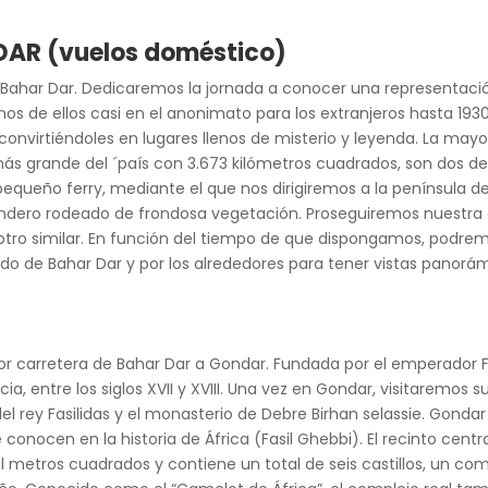
AR (vuelos doméstico)
ahar Dar. Dedicaremos la jornada a conocer una representació
 de ellos casi en el anonimato para los extranjeros hasta 1930
nvirtiéndoles en lugares llenos de misterio y leyenda. La mayor
o más grande del ´país con 3.673 kilómetros cuadrados, son dos 
un pequeño ferry, mediante el que nos dirigiremos a la península 
endero rodeado de frondosa vegetación. Proseguiremos nuestra 
o similar. En función del tiempo de que dispongamos, podremos v
do de Bahar Dar y por lo
s alrededores para tener vistas panorám
R
 carretera de Bahar Dar a Gondar. Fundada por el emperador Fal
a, entre los siglos XVII y XVIII. Una vez en Gondar, visitaremos s
del rey Fasilidas y el monasterio de Debre Birhan selassie. Gondar
 conocen en la historia de África (Fasil Ghebbi). El recinto cent
l metros cuadrados y contiene un total de seis castillos, un co