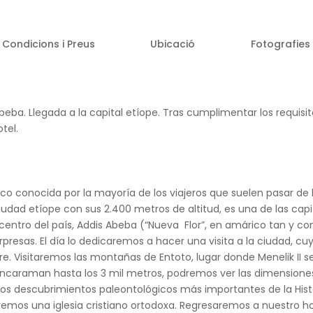
Condicions i Preus
Ubicació
Fotografies
Abeba. Llegada a la capital etíope. Tras cumplimentar los requi
otel.
co conocida por la mayoría de los viajeros que suelen pasar de
ciudad etíope con sus 2.400 metros de altitud, es una de las ca
entro del país, Addis Abeba (“Nueva Flor”, en amárico tan y co
rpresas. El día lo dedicaremos a hacer una visita a la ciudad, 
e. Visitaremos las montañas de Entoto, lugar donde Menelik II s
caraman hasta los 3 mil metros, podremos ver las dimensiones
los descubrimientos paleontológicos más importantes de la Hist
emos una iglesia cristiano ortodoxa. Regresaremos a nuestro ho