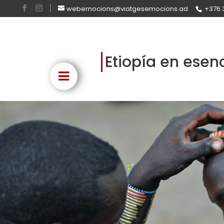
webemocions@viatgesemocions.ad
+376 
Etiopía en esen