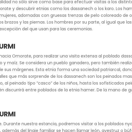
lidad no sólo sirve como base para efectuar visitas a los distint
orate y descubrir etnias como los dassanech o los karo. Los ham
mujeres, adornadas con gruesas trenzas de pelo coloreado de oc
s brazos y las piernas. Los hombres por su parte, al igual que la
 a excepción del que usan para las ceremonias.
TURMI
acia Omorate, para realizar una visita extensa al poblado dassa
rgo y maíz. Se considera un pueblo ganadero, pero también reali
 de sus márgenes. Esta etnia forma una sociedad patriarcal, don
alles que más sorprende de los dassanech son los peinados mas
 al peinado tipo “casco” de los niños, hasta los sofisticados pe
ién discurrirá entre poblados de la etnia hamer. De la mano de 
TURMI
e. Durante nuestra estancia, podremos visitar a los poblados 
, además del linaje familiar se hacen llamar león, avestruz o bú