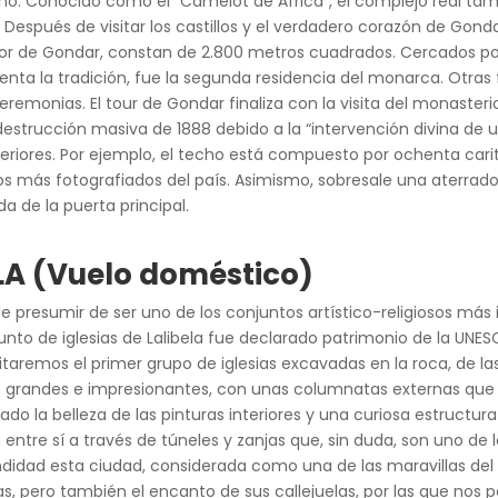
o. Conocido como el “Camelot de África”, el complejo real tamb
Después de visitar los castillos y el verdadero corazón de Gondar
ador de Gondar, constan de 2.800 metros cuadrados. Cercados por 
uenta la tradición, fue la segunda residencia del monarca. Otr
eremonias. El tour de Gondar finaliza con la visita del monasteri
estrucción masiva de 1888 debido a la “intervención divina de un
interiores. Por ejemplo, el techo está compuesto por ochenta cari
ntos más fotografiados del país. Asimismo, sobresale una aterr
a de la puerta principal.
A (Vuelo doméstico)
de presumir de ser uno de los conjuntos artístico-religiosos ma
unto de iglesias de Lalibela fue declarado patrimonio de la UNESC
isitaremos el primer grupo de iglesias excavadas en la roca, de 
grandes e impresionantes, con unas columnatas externas que ado
o la belleza de las pinturas interiores y una curiosa estructura 
 entre sí a través de túneles y zanjas que, sin duda, son uno de l
didad esta ciudad, considerada como una de las maravillas del
as, pero también el encanto de sus callejuelas, por las que nos