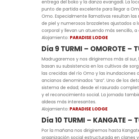
entrega del boko y la danza evangadi. La loca
punto de partida excelente para llegar a Om
Omo. Especialmente llamativas resultan las 
de piel y numerosos brazaletes ajustados a lo
corporal y
llevan un atuendo más sen
cillo,
Alojamiento:
PARADISE
LODGE
Día 9 TURMI – OMOROTE – 
Madrugaremos y nos dirigiremos más al sur, h
basan su subsistencia en los cultivos de so
las crecidas del río Omo y las inundaciones
ancianos denominados “ara”. Uno de los det
sistema de edad; desde el rasurado completo,
y el reconocimiento social. La jornada tamb
aldeas más interesantes.
Alojamiento:
PARADISE LODGE
Día 10 TURMI – KANGATE – 
Por la mañana nos dirigiremos hasta Kangat
organización social estructurada en clanes y