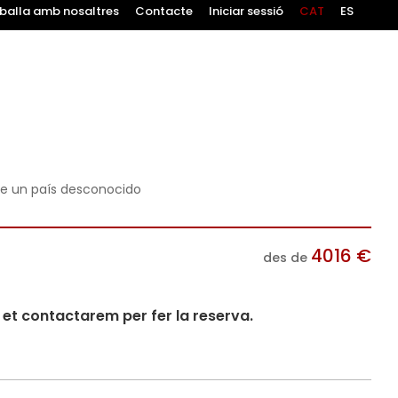
balla amb nosaltres
Contacte
Iniciar sessió
CAT
ES
de un país desconocido
4016
€
des de
i et contactarem per fer la reserva.