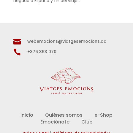
Llegada a España y fin del viaje…

webemocions@viatgesemocions.ad

+376 393 070
Inicio
Quiénes somos
e-Shop
Emociónate
Club