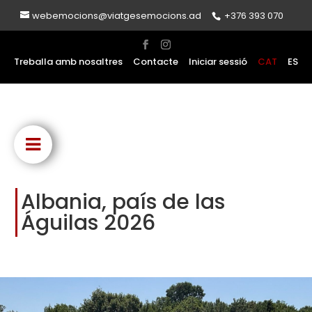
webemocions@viatgesemocions.ad
+376 393 070
Treballa amb nosaltres
Contacte
Iniciar sessió
CAT
ES
Albania, país de las
Águilas 2026