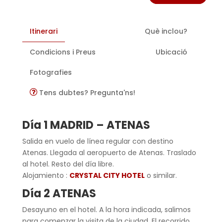
Itinerari
Què inclou?
Condicions i Preus
Ubicació
Fotografies
Tens dubtes? Pregunta'ns!
Día 1
MADRID
–
ATENAS
Salida en vuelo de línea regular con destino
Atenas. Llegada al aeropuerto de Atenas. Traslado
al hotel. Resto del día libre.
Alojamiento :
CRYSTAL CITY HOTEL
o similar.
Día 2
ATENAS
Desayuno en el hotel. A la hora indicada, salimos
para comenzar la visita de la ciudad. El recorrido