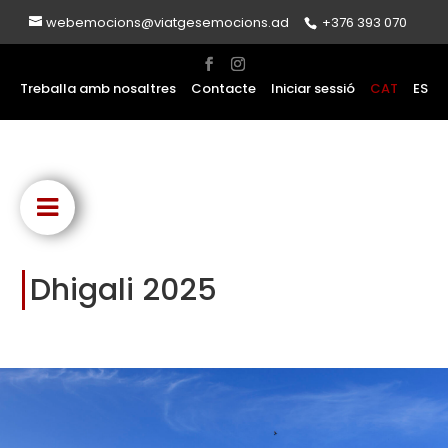
webemocions@viatgesemocions.ad
+376 393 070
Treballa amb nosaltres
Contacte
Iniciar sessió
CAT
ES
Dhigali 2025