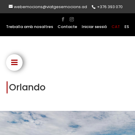
webemocions@viatgesemocions.ad
+376 393 070
Treballa amb nosaltres
Contacte
Iniciar sessió
CAT
ES
Orlando